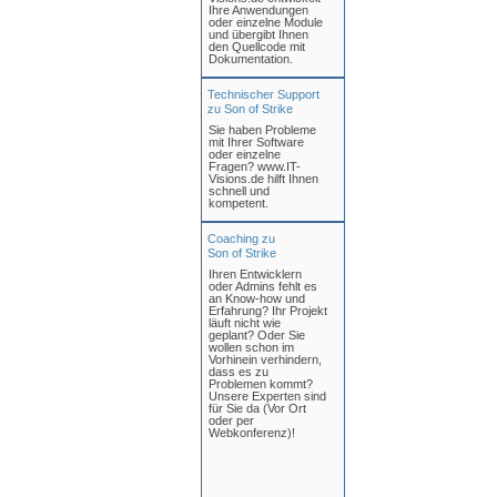
Ihre Anwendungen
oder einzelne Module
und übergibt Ihnen
den Quellcode mit
Dokumentation.
Technischer Support
zu Son of Strike
Sie haben Probleme
mit Ihrer Software
oder einzelne
Fragen? www.IT-
Visions.de hilft Ihnen
schnell und
kompetent.
Coaching zu
Son of Strike
Ihren Entwicklern
oder Admins fehlt es
an Know-how und
Erfahrung? Ihr Projekt
läuft nicht wie
geplant? Oder Sie
wollen schon im
Vorhinein verhindern,
dass es zu
Problemen kommt?
Unsere Experten sind
für Sie da (Vor Ort
oder per
Webkonferenz)!