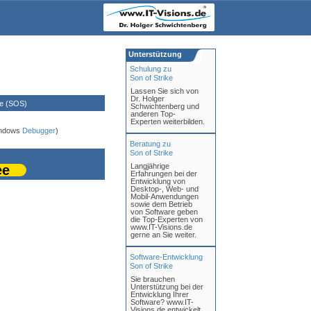
Unterstützung
Schulung zu
Son of Strike
Lassen Sie sich von
Dr. Holger
ke (SOS)
Schwichtenberg und
anderen Top-
Experten weiterbilden.
indows
Debugger
)
Beratung zu
Son of Strike
Langjährige
ee
Erfahrungen bei der
Entwicklung von
Desktop-, Web- und
Mobil-Anwendungen
sowie dem Betrieb
von Software geben
die Top-Experten von
www.IT-Visions.de
gerne an Sie weiter.
Software-Entwicklung
Son of Strike
Sie brauchen
Unterstützung bei der
Entwicklung Ihrer
Software? www.IT-
Visions.de entwickelt