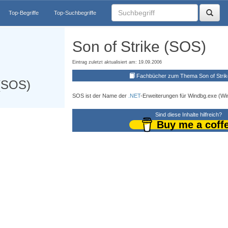
Top-Begriffe
Top-Suchbegriffe
Son of Strike (SOS)
Eintrag zuletzt aktualisiert am: 19.09.2006
Fachbücher zum Thema Son of Stri
 (SOS)
SOS ist der Name der
.NET
-Erweiterungen für Windbg.exe (W
Sind diese Inhalte hilfreich?
Buy me a coff