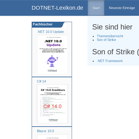
DOTNET-Lexikon.de
Start
Neueste Einträge
Fachbücher
Sie sind hier
.NET 10.0 Update
Themenübersicht
Son of Strike
Son of Strike
.NET Framework
C# 14
Blazor 10.0