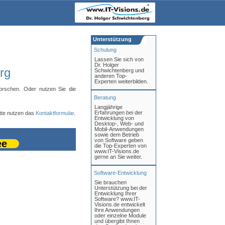
Unterstützung
Schulung
Lassen Sie sich von
Dr. Holger
rg
Schwichtenberg und
anderen Top-
Experten weiterbilden.
orschen. Oder nutzen Sie die
Beratung
Langjährige
Erfahrungen bei der
itte nutzen das
Kontaktformular
.
Entwicklung von
Desktop-, Web- und
Mobil-Anwendungen
sowie dem Betrieb
von Software geben
ee
die Top-Experten von
www.IT-Visions.de
gerne an Sie weiter.
Software-Entwicklung
Sie brauchen
Unterstützung bei der
Entwicklung Ihrer
Software? www.IT-
Visions.de entwickelt
Ihre Anwendungen
oder einzelne Module
und übergibt Ihnen