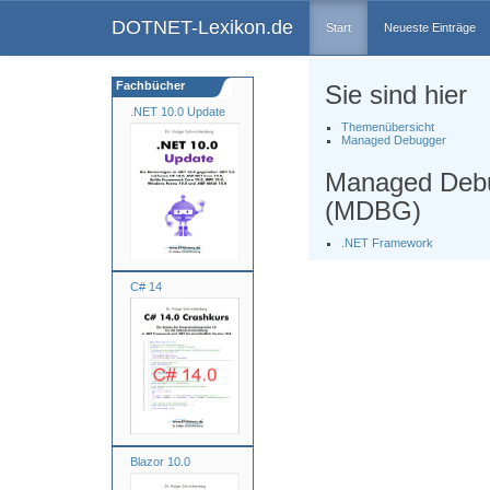
DOTNET-Lexikon.de
Start
Neueste Einträge
Fachbücher
Sie sind hier
.NET 10.0 Update
Themenübersicht
Managed Debugger
Managed Deb
(MDBG)
.NET Framework
C# 14
Blazor 10.0