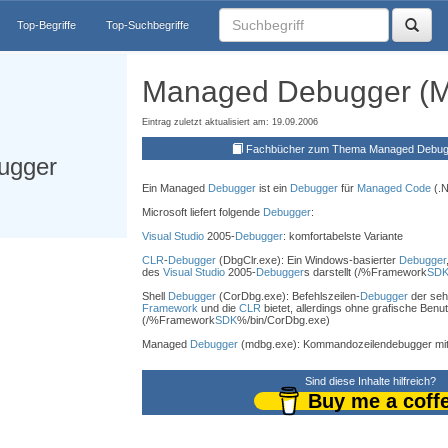
Top-Begriffe
Top-Suchbegriffe
Managed Debugger (
Eintrag zuletzt aktualisiert am: 19.09.2006
Fachbücher zum Thema Managed Debu
ugger
Ein Managed
Debugger
ist ein
Debugger
für
Managed Code
(.N
Microsoft liefert folgende
Debugger
:
Visual Studio
2005-
Debugger
: komfortabelste Variante
CLR
-
Debugger
(DbgClr.exe): Ein Windows-basierter
Debugger
des
Visual Studio
2005-
Debugger
s darstellt (/%Framework
SD
Shell
Debugger
(CorDbg.exe): Befehlszeilen-
Debugger
der sehr
Framework
und die
CLR
bietet, allerdings ohne grafische Benu
(/%Framework
SDK
%/bin/CorDbg.exe)
Managed
Debugger
(mdbg.exe): Kommandozeilendebugger mit t
Sind diese Inhalte hilfreich?
Buy me a coff