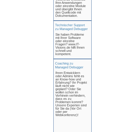
Ihre Anwendungen
oder einzelne Module
und übergibt Ihnen
den Quellcode mit
Dokumentation.
Technischer Support
zu Managed Debugger
Sie haben Probleme
mit Ihrer Software
oder einzelne
Fragen? www.IT-
Visions.de hilft Ihnen
schnell und
kompetent.
Coaching zu
Managed Debugger
Ihren Entwicklern
oder Admins fehlt es
an Know-how und
Erfahrung? Ihr Projekt
läuft nicht wie
geplant? Oder Sie
wollen schon im
Vorhinein verhindern,
dass es zu
Problemen kommt?
Unsere Experten sind
für Sie da (Vor Ort
oder per
Webkonferenz)!