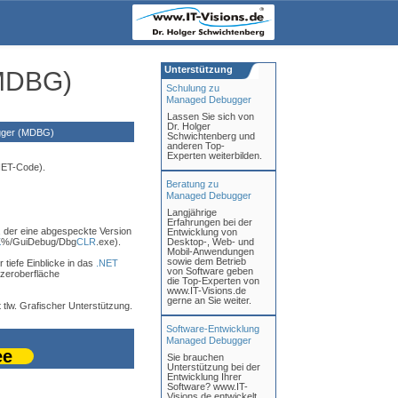
Unterstützung
MDBG)
Schulung zu
Managed Debugger
Lassen Sie sich von
Dr. Holger
gger (MDBG)
Schwichtenberg und
anderen Top-
Experten weiterbilden.
ET-Code).
Beratung zu
Managed Debugger
Langjährige
Erfahrungen bei der
, der eine abgespeckte Version
Entwicklung von
K
%/GuiDebug/Dbg
CLR
.exe).
Desktop-, Web- und
Mobil-Anwendungen
sowie dem Betrieb
 tiefe Einblicke in das
.NET
von Software geben
tzeroberfläche
die Top-Experten von
www.IT-Visions.de
gerne an Sie weiter.
lw. Grafischer Unterstützung.
Software-Entwicklung
Managed Debugger
ee
Sie brauchen
Unterstützung bei der
Entwicklung Ihrer
Software? www.IT-
Visions.de entwickelt