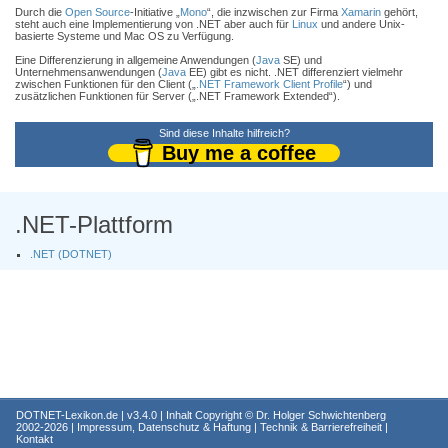
Durch die
Open Source
-Initiative „
Mono
“, die inzwischen zur Firma
Xamarin
gehört,
steht auch eine Implementierung von .NET aber auch für
Linux
und andere Unix-
basierte Systeme und Mac OS zu Verfügung.
Eine Differenzierung in allgemeine Anwendungen (
Java
SE) und
Unternehmensanwendungen (
Java
EE) gibt es nicht. .NET differenziert vielmehr
zwischen Funktionen für den Client („
.NET Framework Client Profile
“) und
zusätzlichen Funktionen für Server („.NET Framework Extended“).
Sind diese Inhalte hilfreich?
Buy me a coffee
.NET-Plattform
.NET (DOTNET)
DOTNET-Lexikon.de
| v3.4.0 | Inhalt Copyright ©
Dr. Holger Schwichtenberg
2002-2026 |
Impressum, Datenschutz & Haftung
|
Technik & Barrierefreiheit
|
Kontakt