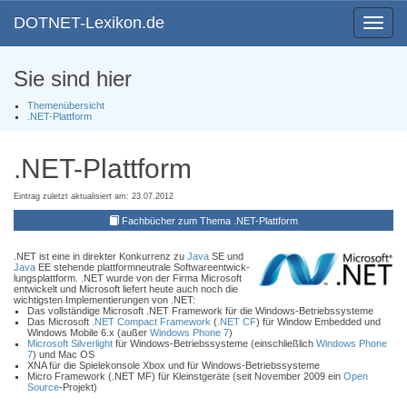
DOTNET-Lexikon.de
Toggle
navigat
Sie sind hier
Themenübersicht
.NET-Plattform
.NET-Plattform
Eintrag zuletzt aktualisiert am: 23.07.2012
Fachbücher zum Thema .NET-Plattform
.NET ist eine in direkter Konkurrenz zu
Java
SE und
Java
EE stehende plattformneutrale Softwareentwick-
lungsplattform. .NET wurde von der Firma Microsoft
entwickelt und Microsoft liefert heute auch noch die
wichtigsten Implementierungen von .NET:
Das vollständige Microsoft .NET Framework für die Windows-Betriebssysteme
Das Microsoft
.NET Compact Framework
(
.NET CF
) für Window Embedded und
Windows Mobile 6.x (außer
Windows Phone 7
)
Microsoft Silverlight
für Windows-Betriebssysteme (einschließlich
Windows Phone
7
) und Mac OS
XNA für die Spielekonsole Xbox und für Windows-Betriebssysteme
Micro Framework (.NET MF) für Kleinstgeräte (seit November 2009 ein
Open
Source
-Projekt)