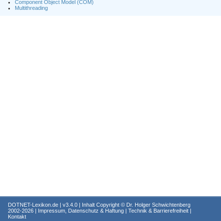
Component Object Model (COM)
Multithreading
DOTNET-Lexikon.de
| v3.4.0 | Inhalt Copyright ©
Dr. Holger Schwichtenberg
2002-2026 |
Impressum, Datenschutz & Haftung
|
Technik & Barrierefreiheit
|
Kontakt