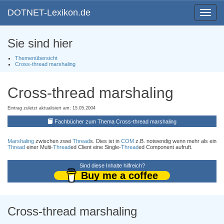
DOTNET-Lexikon.de
Toggle
navigat
Sie sind hier
Themenübersicht
Cross-thread marshaling
Cross-thread marshaling
Eintrag zuletzt aktualisiert am: 15.05.2004
Fachbücher zum Thema Cross-thread marshaling
Marshaling
zwischen zwei
Thread
s. Dies ist in
COM
z.B. notwendig wenn mehr als ein
Thread
einer Multi-
Thread
ed Client eine Single-
Thread
ed Component aufruft.
Sind diese Inhalte hilfreich?
Buy me a coffee
Cross-thread marshaling