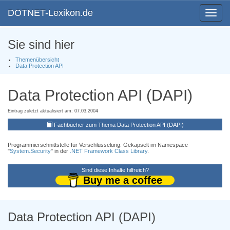
DOTNET-Lexikon.de
Toggle
navigat
Sie sind hier
Themenübersicht
Data Protection API
Data Protection API (DAPI)
Eintrag zuletzt aktualisiert am: 07.03.2004
Fachbücher zum Thema Data Protection API (DAPI)
Programmierschnittstelle für Verschlüsselung. Gekapselt im Namespace
"
System.Security
" in der
.NET Framework Class Library
.
Sind diese Inhalte hilfreich?
Buy me a coffee
Data Protection API (DAPI)