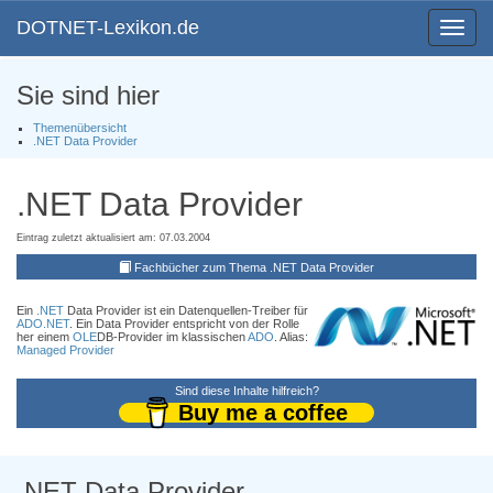
DOTNET-Lexikon.de
Toggle
navigat
Sie sind hier
Themenübersicht
.NET Data Provider
.NET Data Provider
Eintrag zuletzt aktualisiert am: 07.03.2004
Fachbücher zum Thema .NET Data Provider
Ein
.NET
Data Provider ist ein Datenquellen-Treiber für
ADO
.NET
. Ein Data Provider entspricht von der Rolle
her einem
OLE
DB-Provider im klassischen
ADO
. Alias:
Managed Provider
Sind diese Inhalte hilfreich?
Buy me a coffee
.NET Data Provider