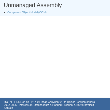
Unmanaged Assembly
Component Object Model (COM)
DOTNET-Lexikon.de
| v3.4.0 | Inhalt Copyright ©
Dr. Holger Schwichtenberg
2002-2026 |
Impressum, Datenschutz & Haftung
|
Technik & Barrierefreiheit
|
Kontakt