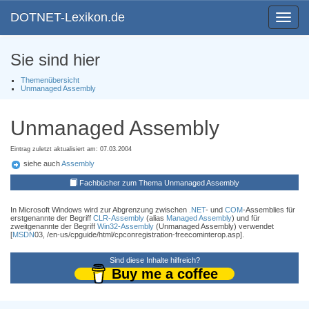
DOTNET-Lexikon.de
Toggle
navigat
Sie sind hier
Themenübersicht
Unmanaged Assembly
Unmanaged Assembly
Eintrag zuletzt aktualisiert am: 07.03.2004
siehe auch
Assembly
Fachbücher zum Thema Unmanaged Assembly
In Microsoft Windows wird zur Abgrenzung zwischen
.NET
- und
COM
-Assemblies für
erstgenannte der Begriff
CLR-Assembly
(alias
Managed Assembly
) und für
zweitgenannte der Begriff
Win32-Assembly
(Unmanaged Assembly) verwendet
[
MSDN
03, /en-us/cpguide/html/cpconregistration-freecominterop.asp].
Sind diese Inhalte hilfreich?
Buy me a coffee