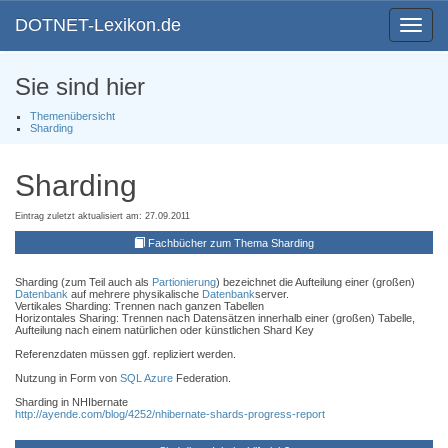
DOTNET-Lexikon.de
Toggle
navigat
Sie sind hier
Themenübersicht
Sharding
Sharding
Eintrag zuletzt aktualisiert am: 27.09.2011
Fachbücher zum Thema Sharding
Sharding (zum Teil auch als
Partionierung
) bezeichnet die Aufteilung einer (großen)
Datenbank
auf mehrere physikalische
Datenbank
server.
Vertikales Sharding: Trennen nach ganzen Tabellen
Horizontales Sharing: Trennen nach Datensätzen innerhalb einer (großen) Tabelle,
Aufteilung nach einem natürlichen oder künstlichen Shard Key
Referenzdaten müssen ggf. repliziert werden.
Nutzung in Form von
SQL Azure
Federation.
Sharding in NHIbernate
http://ayende.com/blog/4252/nhibernate-shards-progress-report