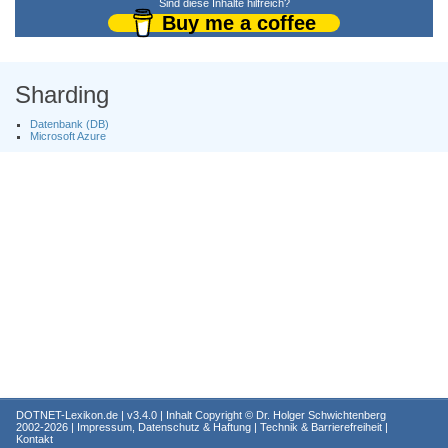
Sind diese Inhalte hilfreich?
Buy me a coffee
Sharding
Datenbank (DB)
Microsoft Azure
DOTNET-Lexikon.de
| v3.4.0 | Inhalt Copyright ©
Dr. Holger Schwichtenberg
2002-2026 |
Impressum, Datenschutz & Haftung
|
Technik & Barrierefreiheit
|
Kontakt