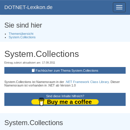
DOTNET-Lexikon.de
Toggle
navigat
Sie sind hier
Themenübersicht
System.Collections
System.Collections
Eintrag zuletzt aktualisiert am: 17.09.2011
Fachbücher zum Thema System.Collections
System.Collections ist Namensraum in der
.NET Framework Class Library
. Dieser
Namensraum ist vorhanden in .NET ab Version 1.0
Sind diese Inhalte hilfreich?
Buy me a coffee
System.Collections