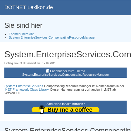
DOTNET-Lexikon.de
Sie sind hier
Themenübersicht
System.EnterpriseServices.CompensatingResourceManager
System.EnterpriseServices.Co
Eintrag zuletzt aktualisiert am: 17.09.2011
Fachbücher zum Thema
System.EnterpriseServices.CompensatingResourceManager
System.EnterpriseServices
.CompensatingResourceManager ist Namensraum in der
.NET Framework Class Library
. Dieser Namensraum ist vorhanden in .NET ab
Version 1.0
Sind diese Inhalte hilfreich?
Buy me a coffee
System.EnterpriseServices.Compensat