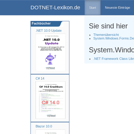
DOTNET-Lexikon.de
Start
Neueste Einträge
Fachbücher
Sie sind hier
.NET 10.0 Update
Themenübersicht
System.Windows.Forms.De
System.Windo
.NET Framework Class Libr
C# 14
Blazor 10.0