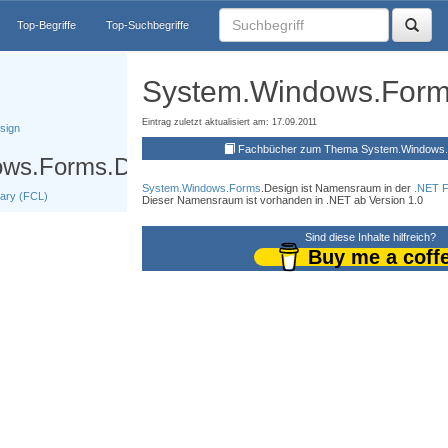
Top-Begriffe
Top-Suchbegriffe
System.Windows.Form
Eintrag zuletzt aktualisiert am: 17.09.2011
sign
Fachbücher zum Thema System.Windows.
ws.Forms.Design
System.Windows.Forms
.Design ist Namensraum in der
.NET F
ary (FCL)
Dieser Namensraum ist vorhanden in .NET ab Version 1.0
Sind diese Inhalte hilfreich?
Buy me a coff