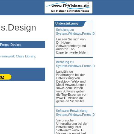
Unterstützung
s.Design
Schulung zu
System.Windows.Forms.Design
Lassen Sie sich von
Dr. Holger
Forms.Design
Schwichtenberg und
anderen Top-
Experten weiterbilden.
ramework Class Library
.
Beratung zu
System.Windows.Forms.Design
Langjährige
Erfahrungen bei der
ee
Entwicklung von
Desktop-, Web- und
Mobil-Anwendungen
sowie dem Betrieb
von Software geben
die Top-Experten von
www.IT-Visions.de
gerne an Sie weiter.
Software-Entwicklung
System.Windows.Forms.Design
Sie brauchen
Unterstützung bei der
Entwicklung Ihrer
Software? www.IT-
Visions.de entwickelt