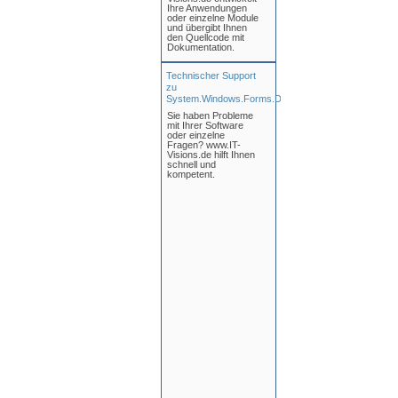
Ihre Anwendungen
oder einzelne Module
und übergibt Ihnen
den Quellcode mit
Dokumentation.
Technischer Support
zu
System.Windows.Forms.Design
Sie haben Probleme
mit Ihrer Software
oder einzelne
Fragen? www.IT-
Visions.de hilft Ihnen
schnell und
kompetent.