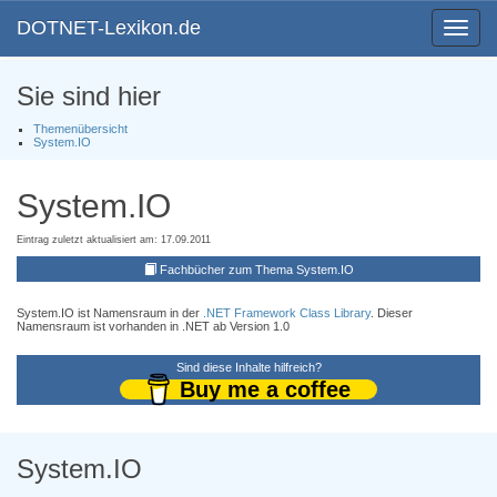
DOTNET-Lexikon.de
Toggle
navigat
Sie sind hier
Themenübersicht
System.IO
System.IO
Eintrag zuletzt aktualisiert am: 17.09.2011
Fachbücher zum Thema System.IO
System.IO ist Namensraum in der
.NET Framework Class Library
. Dieser
Namensraum ist vorhanden in .NET ab Version 1.0
Sind diese Inhalte hilfreich?
Buy me a coffee
System.IO