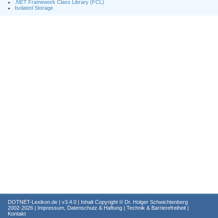
.NET Framework Class Library (FCL)
Isolated Storage
DOTNET-Lexikon.de
| v3.4.0 | Inhalt Copyright ©
Dr. Holger Schwichtenberg
2002-2026 |
Impressum, Datenschutz & Haftung
|
Technik & Barrierefreiheit
|
Kontakt