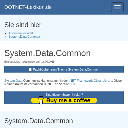
DOTNET-Lexikon.de
Toggle
navigat
Sie sind hier
Themenübersicht
System.Data.Common
System.Data.Common
Eintrag zuletzt aktualisiert am: 17.09.2011
Fachbücher zum Thema System.Data.Common
System.Data
.Common ist Namensraum in der
.NET Framework Class Library
. Dieser
Namensraum ist vorhanden in .NET ab Version 1.0
Sind diese Inhalte hilfreich?
Buy me a coffee
System.Data.Common