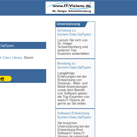
Unterstützung
Schulung zu
System.Data.SqlTypes
Lassen Sie sich von
Dr. Holger
.SqlTypes
Schwichtenberg und
anderen Top-
Experten weiterbilden.
 Class Library
. Dieser
Beratung zu
System.Data.SqlTypes
Langjährige
Erfahrungen bei der
ee
Entwicklung von
Desktop-, Web- und
Mobil-Anwendungen
sowie dem Betrieb
von Software geben
die Top-Experten von
www.IT-Visions.de
gerne an Sie weiter.
Software-Entwicklung
System.Data.SqlTypes
Sie brauchen
Unterstützung bei der
Entwicklung Ihrer
Software? www.IT-
Visions.de entwickelt