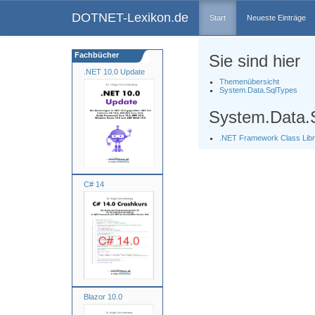
DOTNET-Lexikon.de
Start
Neueste Einträge
Fachbücher
Sie sind hier
.NET 10.0 Update
Themenübersicht
System.Data.SqlTypes
System.Data.
.NET Framework Class Libr
C# 14
Blazor 10.0