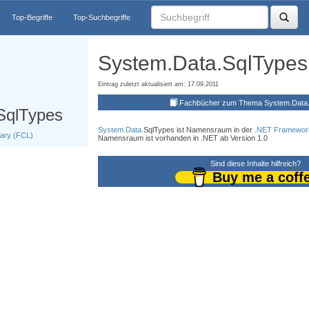
Top-Begriffe
Top-Suchbegriffe
System.Data.SqlTypes
Eintrag zuletzt aktualisiert am: 17.09.2011
Fachbücher zum Thema System.Data
SqlTypes
System.Data
.SqlTypes ist Namensraum in der
.NET Framework
ary (FCL)
Namensraum ist vorhanden in .NET ab Version 1.0
Sind diese Inhalte hilfreich?
Buy me a coff