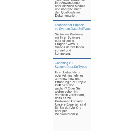
Ihre Anwendungen
oder einzelne Module
und übergibt Ihnen
den Quellcode mit
Dokumentation.
Technischer Support
zu System.Data.SqlTypes
Sie haben Probleme
mit Ihrer Software
oder einzelne
Fragen? www.IT-
Visions.de hilft Ihnen
schnell und
kompetent.
Coaching zu
System.Data.SqlTypes
Ihren Entwicklern
oder Admins fehlt es
an Know-how und
Erfahrung? Ihr Projekt
läuft nicht wie
geplant? Oder Sie
wollen schon im
Vorhinein verhindern,
dass es zu
Problemen kommt?
Unsere Experten sind
für Sie da (Vor Ort
oder per
Webkonferenz)!