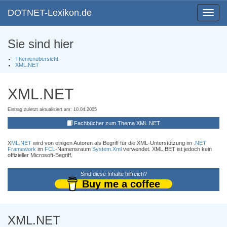
DOTNET-Lexikon.de
Toggle
navigat
Sie sind hier
Themenübersicht
XML.NET
XML.NET
Eintrag zuletzt aktualisiert am: 10.04.2005
Fachbücher zum Thema XML.NET
X
ML.NET
wird von einigen Autoren als Begriff für die XML-Unterstützung im
.NET
Framework
im
FCL
-Namensraum
System.Xml
verwendet. XML.BET ist jedoch kein
offizieller Microsoft-Begriff.
Sind diese Inhalte hilfreich?
Buy me a coffee
XML.NET