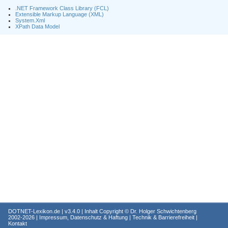
.NET Framework Class Library (FCL)
Extensible Markup Language (XML)
System.Xml
XPath Data Model
DOTNET-Lexikon.de
| v3.4.0 | Inhalt Copyright ©
Dr. Holger Schwichtenberg
2002-2026 |
Impressum, Datenschutz & Haftung
|
Technik & Barrierefreiheit
|
Kontakt