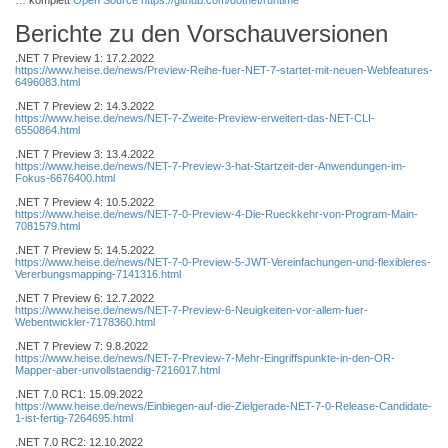
… komplett
Open Source
https://github.com/dotnet/runtime
Berichte zu den Vorschauversionen
.NET 7 Preview 1: 17.2.2022
https://www.heise.de/news/Preview-Reihe-fuer-NET-7-startet-mit-neuen-Webfeatures-
6496083.html
.NET 7 Preview 2: 14.3.2022
https://www.heise.de/news/NET-7-Zweite-Preview-erweitert-das-NET-CLI-
6550864.html
.NET 7 Preview 3: 13.4.2022
https://www.heise.de/news/NET-7-Preview-3-hat-Startzeit-der-Anwendungen-im-
Fokus-6676400.html
.NET 7 Preview 4: 10.5.2022
https://www.heise.de/news/NET-7-0-Preview-4-Die-Rueckkehr-von-Program-Main-
7081579.html
.NET 7 Preview 5: 14.5.2022
https://www.heise.de/news/NET-7-0-Preview-5-JWT-Vereinfachungen-und-flexibleres-
Vererbungsmapping-7141316.html
.NET 7 Preview 6: 12.7.2022
https://www.heise.de/news/NET-7-Preview-6-Neuigkeiten-vor-allem-fuer-
Webentwickler-7178360.html
.NET 7 Preview 7: 9.8.2022
https://www.heise.de/news/NET-7-Preview-7-Mehr-Eingriffspunkte-in-den-OR-
Mapper-aber-unvollstaendig-7216017.html
.NET 7.0 RC1: 15.09.2022
https://www.heise.de/news/Einbiegen-auf-die-Zielgerade-NET-7-0-Release-Candidate-
1-ist-fertig-7264695.html
.NET 7.0 RC2: 12.10.2022