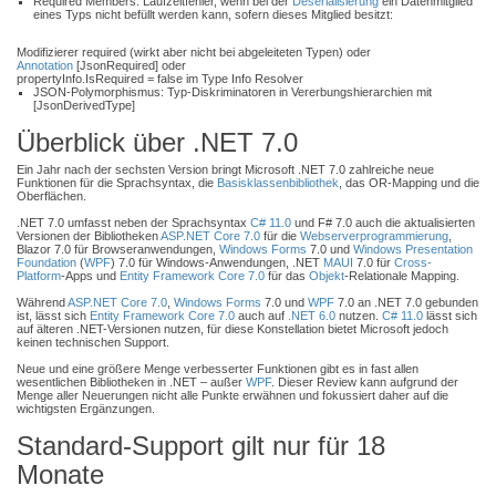
Required Members: Laufzeitfehler, wenn bei der
Deserialisierung
ein Datenmitglied
eines Typs nicht befüllt werden kann, sofern dieses Mitglied besitzt:
Modifizierer required (wirkt aber nicht bei abgeleiteten Typen) oder
Annotation
[JsonRequired] oder
propertyInfo.IsRequired = false im Type Info Resolver
JSON-Polymorphismus: Typ-Diskriminatoren in Vererbungshierarchien mit
[JsonDerivedType]
Überblick über .NET 7.0
Ein Jahr nach der sechsten Version bringt Microsoft .NET 7.0 zahlreiche neue
Funktionen für die Sprachsyntax, die
Basisklassenbibliothek
, das OR-Mapping und die
Oberflächen.
.NET 7.0 umfasst neben der Sprachsyntax
C# 11.0
und F# 7.0 auch die aktualisierten
Versionen der Bibliotheken
ASP.NET Core 7.0
für die
Webserverprogrammierung
,
Blazor 7.0 für Browseranwendungen,
Windows Forms
7.0 und
Windows Presentation
Foundation
(
WPF
) 7.0 für Windows-Anwendungen, .NET
MAUI
7.0 für
Cross-
Platform
-Apps und
Entity Framework Core 7.0
für das
Objekt
-Relationale Mapping.
Während
ASP.NET Core 7.0
,
Windows Forms
7.0 und
WPF
7.0 an .NET 7.0 gebunden
ist, lässt sich
Entity Framework Core 7.0
auch auf
.NET 6.0
nutzen.
C# 11.0
lässt sich
auf älteren .NET-Versionen nutzen, für diese Konstellation bietet Microsoft jedoch
keinen technischen Support.
Neue und eine größere Menge verbesserter Funktionen gibt es in fast allen
wesentlichen Bibliotheken in .NET – außer
WPF
. Dieser Review kann aufgrund der
Menge aller Neuerungen nicht alle Punkte erwähnen und fokussiert daher auf die
wichtigsten Ergänzungen.
Standard-Support gilt nur für 18
Monate