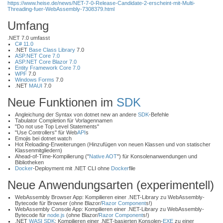
https://www.heise.de/news/NET-7-0-Release-Candidate-2-erscheint-mit-Multi-
Threading-fuer-WebAssembly-7308379.html
Umfang
.NET 7.0 umfasst
C# 11.0
.NET
Base Class Library
7.0
ASP.NET Core 7.0
ASP.NET Core Blazor 7.0
Entity Framework Core 7.0
WPF
7.0
Windows Forms
7.0
.NET
MAUI
7.0
Neue Funktionen im
SDK
Angleichung der Syntax von dotnet new an andere
SDK
-Befehle
Tabulator Completion für Vorlagennamen
"Do not use Top Level Statements"
"Use Controllers" für Web
API
s
Emojis bei dotnet watch
Hot Reloading-Erweiterungen (Hinzufügen von neuen Klassen und von statischer
Klassenmitgliedern)
Ahead-of-Time-Kompilierung ("
Native AOT
") für Konsolenanwendungen und
Bibliotheken
Docker
-Deployment mit .NET CLI ohne
Docker
file
Neue Anwendungsarten (experimentell)
WebAssembly Browser App: Kompilieren einer .NET-Library zu WebAssembly-
Bytecode für Browser (ohne Blazor/
Razor Component
s!)
WebAssembly Console App: Kompilieren einer .NET-Library zu WebAssembly-
Bytecode für
node.js
(ohne Blazor/
Razor Component
s!)
.NET
WASI
SDK
: Kompilieren einer .NET-basierten Konsolen-
EXE
zu einer