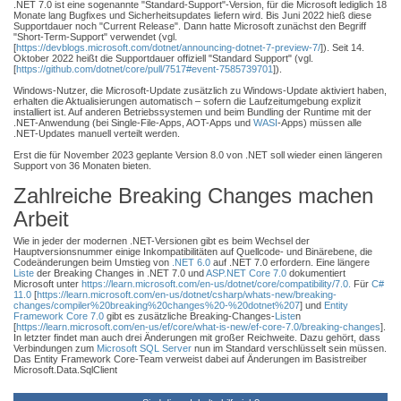
.NET 7.0 ist eine sogenannte "Standard-Support"-Version, für die Microsoft lediglich 18
Monate lang Bugfixes und Sicherheitsupdates liefern wird. Bis Juni 2022 hieß diese
Supportdauer noch "Current Release". Dann hatte Microsoft zunächst den Begriff
"Short-Term-Support" verwendet (vgl.
[
https://devblogs.microsoft.com/dotnet/announcing-dotnet-7-preview-7/
]). Seit 14.
Oktober 2022 heißt die Supportdauer offiziell "Standard Support" (vgl.
[
https://github.com/dotnet/core/pull/7517#event-7585739701
]).
Windows-Nutzer, die Microsoft-Update zusätzlich zu Windows-Update aktiviert haben,
erhalten die Aktualisierungen automatisch – sofern die Laufzeitumgebung explizit
installiert ist. Auf anderen Betriebssystemen und beim Bundling der Runtime mit der
.NET-Anwendung (bei Single-File-Apps, AOT-Apps und
WASI
-Apps) müssen alle
.NET-Updates manuell verteilt werden.
Erst die für November 2023 geplante Version 8.0 von .NET soll wieder einen längeren
Support von 36 Monaten bieten.
Zahlreiche Breaking Changes machen
Arbeit
Wie in jeder der modernen .NET-Versionen gibt es beim Wechsel der
Hauptversionsnummer einige Inkompatibilitäten auf Quellcode- und Binärebene, die
Codeänderungen beim Umstieg von
.NET 6.0
auf .NET 7.0 erfordern. Eine längere
Liste
der Breaking Changes in .NET 7.0 und
ASP.NET Core 7.0
dokumentiert
Microsoft unter
https://learn.microsoft.com/en-us/dotnet/core/compatibility/7.0.
Für
C#
11.0
[
https://learn.microsoft.com/en-us/dotnet/csharp/whats-new/breaking-
changes/compiler%20breaking%20changes%20-%20dotnet%207
] und
Entity
Framework Core 7.0
gibt es zusätzliche Breaking-Changes-
Liste
n
[
https://learn.microsoft.com/en-us/ef/core/what-is-new/ef-core-7.0/breaking-changes
].
In letzter findet man auch drei Änderungen mit großer Reichweite. Dazu gehört, dass
Verbindungen zum
Microsoft SQL Server
nun im Standard verschlüsselt sein müssen.
Das Entity Framework Core-Team verweist dabei auf Änderungen im Basistreiber
Microsoft.Data.SqlClient