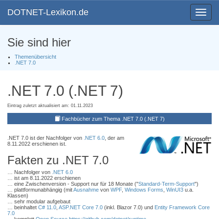
DOTNET-Lexikon.de
Toggle
navigat
Sie sind hier
Themenübersicht
.NET 7.0
.NET 7.0 (.NET 7)
Eintrag zuletzt aktualisiert am: 01.11.2023
Fachbücher zum Thema .NET 7.0 (.NET 7)
.NET 7.0 ist der Nachfolger von
.NET 6.0
, der am
8.11.2022 erschienen ist.
Fakten zu .NET 7.0
… Nachfolger von
.NET 6.0
… ist am 8.11.2022 erschienen
… eine Zwischenversion - Support nur für 18 Monate ("
Standard-Term-Support
")
… plattformunabhängig (mit
Ausnahme
von
WPF
,
Windows Forms
,
WinUI3
u.a.
Klassen)
… sehr modular aufgebaut
… beinhaltet
C# 11.0
,
ASP.NET Core 7.0
(inkl. Blazor 7.0) und
Entity Framework Core
7.0