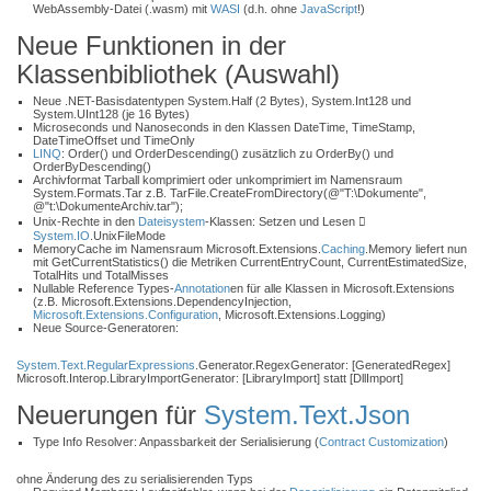
WebAssembly-Datei (.wasm) mit
WASI
(d.h. ohne
JavaScript
!)
Neue Funktionen in der
Klassenbibliothek (Auswahl)
Neue .NET-Basisdatentypen System.Half (2 Bytes), System.Int128 und
System.UInt128 (je 16 Bytes)
Microseconds und Nanoseconds in den Klassen DateTime, TimeStamp,
DateTimeOffset und TimeOnly
LINQ
: Order() und OrderDescending() zusätzlich zu OrderBy() und
OrderByDescending()
Archivformat Tarball komprimiert oder unkomprimiert im Namensraum
System.Formats.Tar z.B. TarFile.CreateFromDirectory(@"T:\Dokumente",
@"t:\DokumenteArchiv.tar");
Unix-Rechte in den
Dateisystem
-Klassen: Setzen und Lesen 
System.IO
.UnixFileMode
MemoryCache im Namensraum Microsoft.Extensions.
Caching
.Memory liefert nun
mit GetCurrentStatistics() die Metriken CurrentEntryCount, CurrentEstimatedSize,
TotalHits und TotalMisses
Nullable Reference Types-
Annotation
en für alle Klassen in Microsoft.Extensions
(z.B. Microsoft.Extensions.DependencyInjection,
Microsoft.Extensions.Configuration
, Microsoft.Extensions.Logging)
Neue Source-Generatoren:
System.Text.RegularExpressions
.Generator.RegexGenerator: [GeneratedRegex]
Microsoft.Interop.LibraryImportGenerator: [LibraryImport] statt [DllImport]
Neuerungen für
System.Text.Json
Type Info Resolver: Anpassbarkeit der Serialisierung (
Contract
Customization
)
ohne Änderung des zu serialisierenden Typs