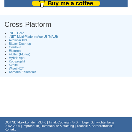
Buy me a coffee
Cross-Platform
.NET Core
.NET Multi-Platform App UI (MAUI)
Avalonia XPF
Blazor Desktop
Cordova
Electron
Flutter (Flutter)
Hybrid App
Kopfprojekt
Svelte
Wisej.NET
Xamarin Essentials
DOTNET-Lexikon.de
| v3.4.0 | Inhalt Copyright ©
Dr. Holger Schwichtenberg
2002-2026 |
Impressum, Datenschutz & Haftung
|
Technik & Barrierefreiheit
|
Kontakt