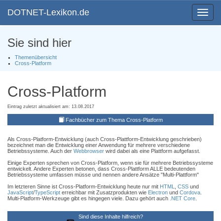
DOTNET-Lexikon.de
Toggle
navigat
Sie sind hier
Themenübersicht
Cross-Platform
Cross-Platform
Eintrag zuletzt aktualisiert am: 13.08.2017
Fachbücher zum Thema Cross-Platform
Als Cross-Platform-Entwicklung (auch Cross-Plattform-Entwicklung geschrieben)
bezeichnet man die Entwicklung einer Anwendung für mehrere verschiedene
Betriebssysteme. Auch der
Webbrowser
wird dabei als eine Plattform aufgefasst.
Einige Experten sprechen von Cross-Platform, wenn sie für mehrere Betriebssysteme
entwickelt. Andere Experten betonen, dass Cross-Plattform ALLE bedeutenden
Betriebssysteme umfassen müsse und nennen andere Ansätze "Multi-Plattform"
Im letzteren Sinne ist Cross-Platform-Entwicklung heute nur mit
HTML
,
CSS
und
JavaScript
/
TypeScript
erreichbar mit Zusatzprodukten wie
Electron
und
Cordova
.
Multi-Platform-Werkzeuge gibt es hingegen viele. Dazu gehört auch
.NET Core
.
Sind diese Inhalte hilfreich?