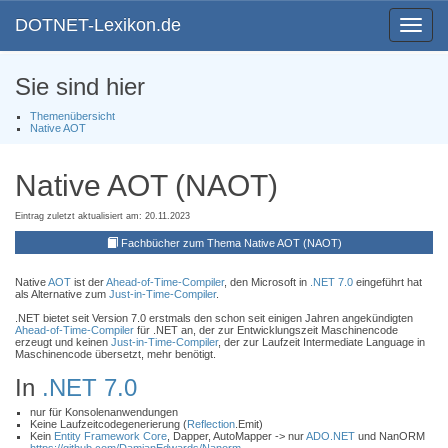
DOTNET-Lexikon.de
Toggle
navigat
Sie sind hier
Themenübersicht
Native AOT
Native AOT (NAOT)
Eintrag zuletzt aktualisiert am: 20.11.2023
Fachbücher zum Thema Native AOT (NAOT)
Native
AOT
ist der
Ahead-of-Time-Compiler
, den Microsoft in
.NET 7.0
eingeführt hat
als Alternative zum
Just-in-Time-Compiler
.
.NET bietet seit Version 7.0 erstmals den schon seit einigen Jahren angekündigten
Ahead-of-Time-Compiler
für .NET an, der zur Entwicklungszeit Maschinencode
erzeugt und keinen
Just-in-Time-Compiler
, der zur Laufzeit Intermediate Language in
Maschinencode übersetzt, mehr benötigt.
In
.NET 7.0
nur für Konsolenanwendungen
Keine Laufzeitcodegenerierung (
Reflection
.Emit)
Kein
Entity Framework Core
, Dapper, AutoMapper -> nur
ADO.NET
und NanORM