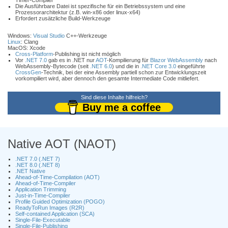
Timer-Compiler
Die Ausführbare Datei ist spezifische für ein Betriebssystem und eine
Prozessorarchitektur (z.B. win-x86 oder linux-x64)
Erfordert zusätzliche Build-Werkzeuge
Windows:
Visual Studio
C++-Werkzeuge
Linux
: Clang
MacOS: Xcode
Cross-Platform
-Publishing ist nicht möglich
Vor
.NET 7.0
gab es in .NET nur
AOT
-Kompilierung für
Blazor WebAssembly
nach
WebAssembly-Bytecode (seit
.NET 6.0
) und die in
.NET Core 3.0
eingeführte
CrossGen
-Technik, bei der eine Assembly partiell schon zur Entwicklungszeit
vorkompiliert wird, aber dennoch den gesamte Intermediate Code mitliefert.
Sind diese Inhalte hilfreich?
Buy me a coffee
Native AOT (NAOT)
.NET 7.0 (.NET 7)
.NET 8.0 (.NET 8)
.NET Native
Ahead-of-Time-Compilation (AOT)
Ahead-of-Time-Compiler
Application Trimming
Just-in-Time-Compiler
Profile Guided Optimization (POGO)
ReadyToRun Images (R2R)
Self-contained Application (SCA)
Single-File-Executable
Single-File-Publishing