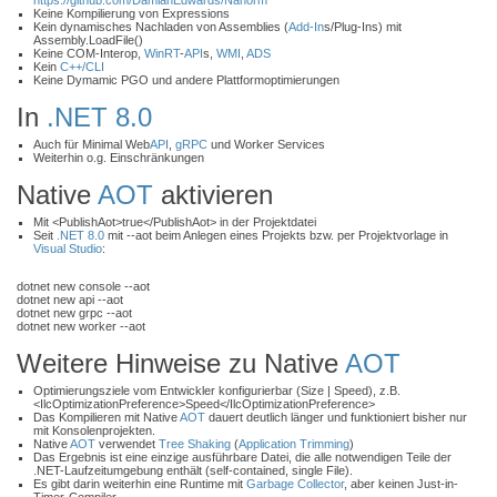
https://github.com/DamianEdwards/Nanorm
Keine Kompilierung von Expressions
Kein dynamisches Nachladen von Assemblies (
Add-In
s/Plug-Ins) mit
Assembly.LoadFile()
Keine COM-Interop,
WinRT
-
API
s,
WMI
,
ADS
Kein
C++/CLI
Keine Dymamic PGO und andere Plattformoptimierungen
In
.NET 8.0
Auch für Minimal Web
API
,
gRPC
und Worker Services
Weiterhin o.g. Einschränkungen
Native
AOT
aktivieren
Mit <PublishAot>true</PublishAot> in der Projektdatei
Seit
.NET 8.0
mit --aot beim Anlegen eines Projekts bzw. per Projektvorlage in
Visual Studio
:
dotnet new console --aot
dotnet new api --aot
dotnet new grpc --aot
dotnet new worker --aot
Weitere Hinweise zu Native
AOT
Optimierungsziele vom Entwickler konfigurierbar (Size | Speed), z.B.
<IlcOptimizationPreference>Speed</IlcOptimizationPreference>
Das Kompilieren mit Native
AOT
dauert deutlich länger und funktioniert bisher nur
mit Konsolenprojekten.
Native
AOT
verwendet
Tree Shaking
(
Application Trimming
)
Das Ergebnis ist eine einzige ausführbare Datei, die alle notwendigen Teile der
.NET-Laufzeitumgebung enthält (self-contained, single File).
Es gibt darin weiterhin eine Runtime mit
Garbage Collector
, aber keinen Just-in-