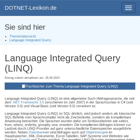
DOTNET-Lexikon.de
Toggle
navigat
Sie sind hier
Themenübersicht
Language Integrated Query
Language Integrated Query
(LINQ)
Eintrag zuletzt aktualisiert am: 26.08.2022
Fachbücher zum Thema Language Integrated Query (LINQ)
Language Integrated Query (LINQ) ist eine allgemeine Such-/Abfragesprache, die seit
dem
.NET Framework 3.5
(erschienen im Jahr 2007) in der Sprachsyntax in C# (seit
Version 3.0) und Visual Basic (seit Version 9.0) verankert ist.
Language Integrated Query (LINQ) ist SQL-ähnlich, wird jedoch anders als klassische
SQL-Befehle vom Sprachcompiler nicht als Zeichenkette, sondern als kompilierbare
Anweisung betrachtet. Die Sprachen wurden dafür um Schlüsselwörter wie select,
from, where, orderby, groupby usw. erweitert. Die kompilierten Abfragen können zur
Laufzeit durch LINQ-Provider auf ganz unterschiedliche Datenspeicher ausgeführte
werden. Neben
Datenbank
en sind Abfragen auch auf
Objektmenge
n im
Hauptspeicher, XML-Dokumente, Excel-Tabellen, SAP-Systeme und Websites wie
Amazon,
Google
und Twitter möglich. Der jeweilige LINQ-Provider implementiert dabei