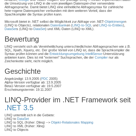
die Umsetzung von LINQ in die vom jeweiligen Datenspei-cher verwendete
Abfragesprache. Damit bietet LINQ eine einheitliche Abfragesyntax für zahlreiche
hete-rogene Datenspeicher verbunden mit dem weiteren Vorteil, dass der
Spachkompiler die Syntax prüfen kann.
Microsoft bietet in .NET selbst die Möglichkeit zur Abfrage von .NET-
Objektmenge
n
(LINQ to Objects), relationalen
Datenbank
en (
LINQ-to-SQL
und
LINQ-to-Entities
),
DataSet
s (LINQ-to-
DataSet
) und XML-Daten (LINQ-to-XML).
Bewertung
LINQ versteht sich als Vereinheitlichung unterschiedlichster Abfragesprachen wie z.B.
SQL, Xpath, Xquery, etc. Der große Vorteil von LINQ ist, dass die Sprachkompiler die
Syntax prüfen können und die
Entwicklungsumgebung
IntelliSense
-Unterstützung
anbieten kann. Dies ist mit "externen" Suchsprachen, die der
Compiler
nur als
Zeichenkette sieht, nicht möglich.
Geschichte
Angekündigt: 13.9.2005 (
PDC
2005)
Alpha-Version verfügbar ab: 13.9.2005
Beta1-Version verfügbar ab: 19.5.2007
Erscheinungstermin: 19.11.2007
LINQ-Provider im .NET Framework seit
.NET 3.5
LINQ unterteilt sich in die Gebiete:
LINQ to
DataSet
LINQ to SQL (früher: Dlinq) -->
Objekt-Relationales Mapping
LINQ to XML (früher: Xlinq)
LINQ to Objects