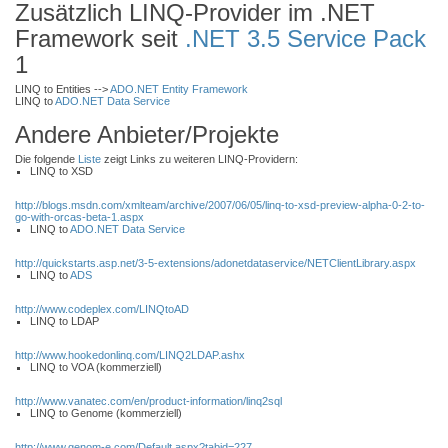
Zusätzlich LINQ-Provider im .NET
Framework seit
.NET 3.5
Service Pack
1
LINQ to Entities -->
ADO.NET Entity Framework
LINQ to
ADO.NET Data Service
Andere Anbieter/Projekte
Die folgende
Liste
zeigt Links zu weiteren LINQ-Providern:
LINQ to XSD
http://blogs.msdn.com/xmlteam/archive/2007/06/05/linq-to-xsd-preview-alpha-0-2-to-
go-with-orcas-beta-1.aspx
LINQ to
ADO.NET Data Service
http://quickstarts.asp.net/3-5-extensions/adonetdataservice/NETClientLibrary.aspx
LINQ to
ADS
http://www.codeplex.com/LINQtoAD
LINQ to LDAP
http://www.hookedonlinq.com/LINQ2LDAP.ashx
LINQ to VOA (kommerziell)
http://www.vanatec.com/en/product-information/linq2sql
LINQ to Genome (kommerziell)
http://www.genom-e.com/Default.aspx?tabid=227