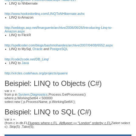
LINQ to Nhibernate
http://www.hookedonlinq.com/LINQToNHibernate.ashx
LINQ to Amazon
http://weblogs.asp.net/fmarguerie/archive/2006/06/26/Introducing-Linq-to-
Amazon.aspx
LINQ to FlickR
http://spellcoder.com/blogs/bashmohandes/archive/2007/04/08/6552.aspx
LINQ to MySql,
Oracle
and
PostgreSQL
http://code2code.net/DB_Linq/
LINQ to
Java
http://xircles.codehaus.org/projects/quaere
Beispiel: LINQ to Objects (C#)
var x =
from p in
System.Diagnostics
.Process.GetProcesses()
where p.WorkingSet64 < 500000
select new { p.ProcessName, p.WorkingSet64 };
Beispiel: LINQ to SQL (C#)
var x =
(from c in db.FL
Flueges where c.FL_Abflugort == "London" orderby c.FL
Zielort select
c) .Skip(5) .Take(5);