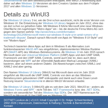
Steuerelement
e von dem Betriebssystem entkoppelt; eine WinUI 3-Anwendung läuft
daher auf allen
Windows 10
-Versionen ab dem Creators Update aus dem Frühjahr
2017 und allen
Windows 11
-Versionen.
Details zu WinUI3
Die
Windows UI Library
3 ist, wie die Drei schon ausdrückt, nicht die erste Version von
Windows UI. Die Entwicklung der
Windows UI Library
begann im Jahr 2012, ohne das
sie dort schon so geheißen hätte. Mit Windows 8 führte Microsoft eine neue Windows-
Oberfläche mit zugehörigen "Metro-Apps" ein – bis die deutsche Firma Metro AG sich
gegen den Namen wehrte:
http://arstechnica.com/information-
technology/2012/08/microsoft-metro-out-windows-8-style-ui-in-amid-rumors-of-a-
trademark-dispute/.
Danach sprach Microsoft von Apps im "Windows 8 UI-Style" und
von "Modern Apps".
Technisch basierten diese Apps auf dem in Windows 8 als Alternative zum
funktionsbasierten
Win32-API
neu eingeführten, objektorientierten Window Runtime
API (
WinRT
-API) des Windows-Betriebssystems. Ab
Windows 10
im Jahr 2015 sprach
Microsoft dann von
Universal Windows Platform
(UWP) Apps und dem UWP XAML
Framework und den UWP XAML Controls, womit auch klar ist, dass auch diese
Anwendungen wie
WPF
auf der xEtensible Application Markup Language (XAML)
basieren, aber auf einem anderen Dialekt. Die Abweichungen zwischen XAML1 und
XAML2 sind aber gering.
Den Namen
Windows UI Library
(WinUI) hat Microsoft dann erst im Jahr 2018
eingeführt als Microsoft die UWP XAML Controls von dem an das Windows-
Betriebssystem gebundenen UWP entkoppelte und damit auch eine Down-Level-
Nutzung neuerer
Steuerelement
e in älteren Win10-Versionen erlaubte.
Die
Windows UI Library
3 (WinUI3) gibt es seit dem Jahr 2021. WinUI3 ist - anders als
Windows Forms
und
WPF
- nicht Teil des
.NET Framework
s bzw. des
.NET SDK
s,
sondern ein wesentlicher Teil des
Windows App SDK
s. Der .NET-Namensraum für
WinUI3 ist Microsoft.UI (bei UWP war es Windows.UI).
DOTNET-Lexikon.de
| v3.4.0 | Inhalt Copyright ©
Dr. Holger Schwichtenberg
UWP-Apps mit WinUI2 gibt es auch immer noch für
.NET 9.0
2002-2026 |
Impressum, Datenschutz & Haftung
|
Technik & Barrierefreiheit
|
https://devblogs.microsoft.com/ifdef-windows/preview-uwp-support-for-dotnet-9-
Kontakt
native-aot/.
Microsoft sieht dies aber nicht als eine Lösung für neue Anwendungen an,