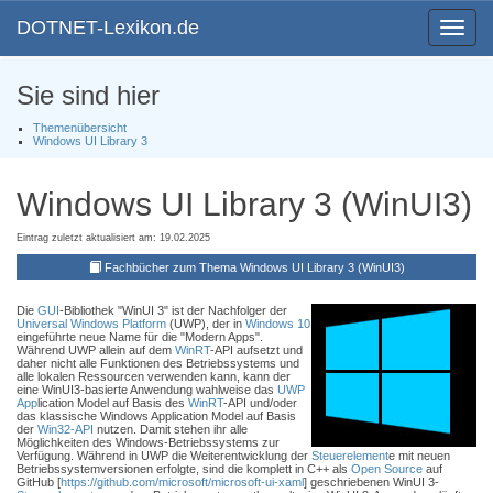
DOTNET-Lexikon.de
Toggle
navigat
Sie sind hier
Themenübersicht
Windows UI Library 3
Windows UI Library 3 (WinUI3)
Eintrag zuletzt aktualisiert am: 19.02.2025
Fachbücher zum Thema Windows UI Library 3 (WinUI3)
Die
GUI
-Bibliothek "WinUI 3" ist der Nachfolger der
Universal Windows Platform
(UWP), der in
Windows 10
eingeführte neue Name für die "Modern Apps".
Während UWP allein auf dem
WinRT
-API aufsetzt und
daher nicht alle Funktionen des Betriebssystems und
alle lokalen Ressourcen verwenden kann, kann der
eine WinUI3-basierte Anwendung wahlweise das
UWP
App
lication Model auf Basis des
WinRT
-API und/oder
das klassische Windows Application Model auf Basis
der
Win32-API
nutzen. Damit stehen ihr alle
Möglichkeiten des Windows-Betriebssystems zur
Verfügung. Während in UWP die Weiterentwicklung der
Steuerelement
e mit neuen
Betriebssystemversionen erfolgte, sind die komplett in C++ als
Open Source
auf
GitHub [
https://github.com/microsoft/microsoft-ui-xaml
] geschriebenen WinUI 3-