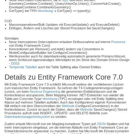
Neue Geo-Daten-Operatoren, die in
SQL
übersetzt werden:
GeometryCombiner.Combine(), UnaryUnionOp.Union(), ConvexHull.Create(),
EnvelopeCombiner.CombineAsGeometry()
GetType() bei TPH-
Vererbung
: x.GetType() == typeof(y)
CUD
Massenoperationen/Bulk Updates mit ExecuteUpdate() und ExecuteDelete()
Einfügen, Ändern und Löschen per Stored Procedure bei SaveChanges()
Sonstiges
Neue Interceptoren (Interceptoren erlauben Einflussnahme auf interne
Prozesse
von Entity Framework Core)
Konventionen per Remove() und Add() ändern via Conventions in
ModelConfigurationBuilder bei ConfigureConventions()
Wertkonverter auch für datenbankseitig automatisch generierte Primärschlüssel,
wenn Schlüssel eigenständiges Wertobjekt ist (im Sinne des Domain-Driven Design
-
DDD
)
Temporale Tabellen
auch bei Table Splitting alias Owned Entities
Details zu Entity Framework Core 7.0
Mit Entity Framework Core 7.0 schließt Microsoft weitere der verbliebenen Lücken
zum klassischen Entity Framework. So kehren die T4-Codegenerierungsvorlagen
zurück, um beim
Reverse Engineering
die generierten Entitätsklassen und die
Kontextklasse anzupassen. Beim Mapping können .NET-Entwickler nun wieder die
Table-per-Concrete-Type-
Vererbung
(TPC) erzwingen oder mit Entity Splitting eine
Klasse auf mehrere Tabellen aufteilen. Auch das Konfigurieren eigener Konventionen
fällt einfach mit dem Überschreiben der
Methode
ConfigureConventions() in der
Kontextklasse. Zurück ist auch die Option, dass die
Methode
SaveChanges() Stored
Procedures aufruft statt INSERT-, UPDATE- und DELETE-Befehle zum
Datenbankmanagementsystem
zu senden.
Zudem erlaubt Microsoft nun ein Mapping komplexer Typen auf
JSON
-Spalten und hat
mehr Interceptoren eingebaut, um die internen Abläufe von Entity Framework Core an
Entwicklerwünsche anpassbar zu machen. Zudem hat Microsoft die Einsatzszenarien