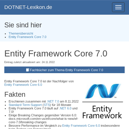
DOTNET-Lexikon.de
Toggle
navigat
Sie sind hier
Themenübersicht
Entity Framework Core 7.0
Entity Framework Core 7.0
Eintrag zuletzt aktualisiert am: 24.11.2022
Fachbücher zum Thema Entity Framework Core 7.0
Entity Framework Core 7.0 ist der Nachfolger von
Entity Framework Core 6.0
Fakten
Erschienen zusammen mit
.NET 7.0
am 8.11.2022
Standard-Term-Support
(
STS
) für 18 Monate
Entity Framework Core 7.0 läuft auf
.NET 6.0
und
7.0!
Einige Breaking Changes gegenüber Version 6.0:
docs.microsoft.com/en-us/ef/core/what-is-new/ef-
core-7.0/breaking-changes
Bessere Performance im Vergleich zu
Entity Framework Core 6.0
insbesondere