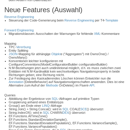
beim Ändern von Datensätzen
Neue Features (Auswahl)
Reverse Engineering
Steuerung der Code-Generierung beim
Reverse Engineering
per T4-
Template
Forward Engineering
Migrationsklassen: Ausschalten der Warnungen für fehlende
XML
-Kommentare
Mapping
TPC-
Vererbung
Entity Splitting
JSON
-Mapping für abhängige
Objekt
e ("Aggregates") mit OwnsOne() /
OwnsMany()
Konventionen leichter konfigurieren mit
ConfigureConventions(ModelConfigurationBuilder configurationBuilder)
N:M-Beziehungen jetzt auch unidirektional möglich, d.h. es muss zwischen zwei
Entitäten mit N:M-Kardinalität kein wechselseitiges Navigationsproperty in beide
Richtungen geben; eine Richtung reicht.
Zur Festlegung des Kaskadierendes Löschen können Entwickler nun die
Annotation
[DeleteBehavior] auf Navigationseigenschaften anwenden. Dies ist eine
Alternative zum Aufruf der
Methode
OnDelete() im Fluent-
API
.
Queries
Abbildung der Ergebnisse von
SQL
-Abfragen auf primitive Typen
Gruppierung anhand eines Entitätstyps
Group() am Ende einer
LINQ
-Abfrage
String.Join() + String.Concat(): wird in
SQL
COALE
SCE
() übersetzt
String.IndexOf(): wird in
SQL
CHARIN
DEX
() übersetzt
EF.Functions.AtTimeZone()
EF.Functions.StandardDeviationSample(),
EF.Functions.StandardDeviationPopulation(), EF.Functions.VarianceSample(),
EF.Functions.VariancePopulation()