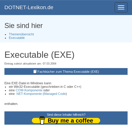
DOTNET-Lexikon.de
Toggle
navigat
Sie sind hier
Themenübersicht
Executable
Executable (EXE)
Eintrag zuletzt aktualisiert am: 07.03.2004
Fachbücher zum Thema Executable (EXE)
Eine EXE-Datei in Windows kann
ein Win32-Executable (geschrieben in C oder C++)
eine
COM-Komponente
oder
eine
.NET-Komponente
(
Managed Code
)
enthalten.
Sind diese Inhalte hilfreich?
Buy me a coffee