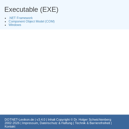
Executable (EXE)
.NET Framework
Component Object Model (COM)
Windows
DOTNET-Lexikon.de
| v3.4.0 | Inhalt Copyright ©
Dr. Holger Schwichtenberg
2002-2026 |
Impressum, Datenschutz & Haftung
|
Technik & Barrierefreiheit
|
Kontakt