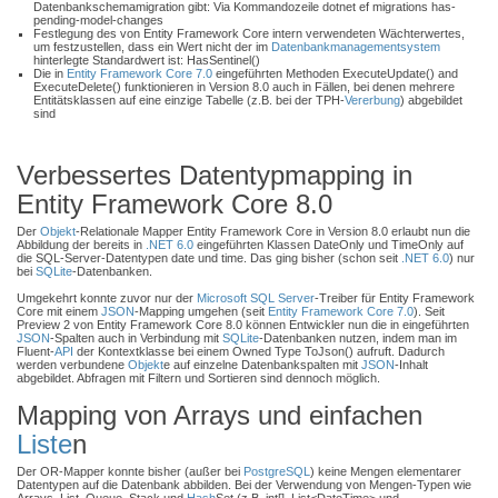
Datenbankschemamigration gibt: Via Kommandozeile dotnet ef migrations has-
pending-model-changes
Festlegung des von Entity Framework Core intern verwendeten Wächterwertes,
um festzustellen, dass ein Wert nicht der im
Datenbankmanagementsystem
hinterlegte Standardwert ist: HasSentinel()
Die in
Entity Framework Core 7.0
eingeführten Methoden ExecuteUpdate() and
ExecuteDelete() funktionieren in Version 8.0 auch in Fällen, bei denen mehrere
Entitätsklassen auf eine einzige Tabelle (z.B. bei der TPH-
Vererbung
) abgebildet
sind
Verbessertes Datentypmapping in
Entity Framework Core 8.0
Der
Objekt
-Relationale Mapper Entity Framework Core in Version 8.0 erlaubt nun die
Abbildung der bereits in
.NET 6.0
eingeführten Klassen DateOnly und TimeOnly auf
die SQL-Server-Datentypen date und time. Das ging bisher (schon seit
.NET 6.0
) nur
bei
SQLite
-Datenbanken.
Umgekehrt konnte zuvor nur der
Microsoft SQL Server
-Treiber für Entity Framework
Core mit einem
JSON
-Mapping umgehen (seit
Entity Framework Core 7.0
). Seit
Preview 2 von Entity Framework Core 8.0 können Entwickler nun die in eingeführten
JSON
-Spalten auch in Verbindung mit
SQLite
-Datenbanken nutzen, indem man im
Fluent-
API
der Kontextklasse bei einem Owned Type ToJson() aufruft. Dadurch
werden verbundene
Objekt
e auf einzelne Datenbankspalten mit
JSON
-Inhalt
abgebildet. Abfragen mit Filtern und Sortieren sind dennoch möglich.
Mapping von Arrays und einfachen
Liste
n
Der OR-Mapper konnte bisher (außer bei
PostgreSQL
) keine Mengen elementarer
Datentypen auf die Datenbank abbilden. Bei der Verwendung von Mengen-Typen wie