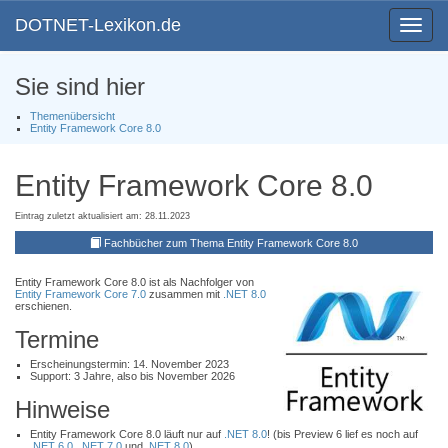
DOTNET-Lexikon.de
Toggle
navigat
Sie sind hier
Themenübersicht
Entity Framework Core 8.0
Entity Framework Core 8.0
Eintrag zuletzt aktualisiert am: 28.11.2023
Fachbücher zum Thema Entity Framework Core 8.0
Entity Framework Core 8.0 ist als Nachfolger von
Entity Framework Core 7.0
zusammen mit
.NET 8.0
erschienen.
Termine
Erscheinungstermin: 14. November 2023
Support: 3 Jahre, also bis November 2026
Hinweise
Entity Framework Core 8.0 läuft nur auf
.NET 8.0
! (bis Preview 6 lief es noch auf
.NET 6.0
,
.NET 7.0
und
.NET 8.0
)