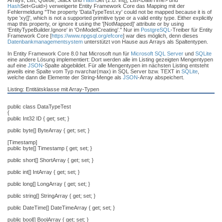
Arrays, List, Queue, Stack und
Hash
Set (z.B. int[], List<DateTime> und
Hash
Set<Guid>) verweigerte Entity Framework Core das Mapping mit der
Fehlermeldung "The property 'DataTypeTest.xy' could not be mapped because it is of
type 'xy[]', which is not a supported primitive type or a valid entity type. Either explicitly
map this property, or ignore it using the '[NotMapped]' attribute or by using
'EntityTypeBuilder.Ignore' in 'OnModelCreating'." Nur im
PostgreSQL
-Treiber für Entity
Framework Core [
https://www.npgsql.org/efcore
] war dies möglich, denn dieses
Datenbankmanagementsystem
unterstützt von Hause aus Arrays als Spaltentypen.
In Entity Framework Core 8.0 hat Microsoft nun für
Microsoft SQL Server
und
SQLite
eine andere Lösung implementiert: Dort werden alle im Listing gezeigten Mengentypen
auf eine
JSON
-Spalte abgebildet. Für alle Mengentypen im nächsten Listing entsteht
jeweils eine Spalte vom Typ nvarchar(max) in SQL Server bzw. TEXT in
SQLite
,
welche dann die Elemente der String-Menge als
JSON
-Array abspeichert.
Listing: Entitätsklasse mit Array-Typen
public class DataTypeTest
{
public Int32 ID { get; set; }
public byte[] ByteArray { get; set; }
[Timestamp]
public byte[] Timestamp { get; set; }
public short[] ShortArray { get; set; }
public int[] IntArray { get; set; }
public long[] LongArray { get; set; }
public string[] StringArray { get; set; }
public DateTime[] DateTimeArray { get; set; }
public bool[] BoolArray { get; set; }