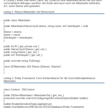
In Listing 3 findet man einen Client, der zunächst eine Mitarbeiterhierarchie und dann
verschiedene Abfragen ausführt. Am Ende wird auch noch ein Mitarbeiter befördert,
d.h. seine Ebene wird geändert.
Listing 1: Klasse Mitarbeiter mit HierarchyId
public class Mitarbeiter
{
public Mitarbeiter(HierarchyId ebene, string name, int? eintrittsjahr = null)
{
Ebene = ebene;
Name = name;
Eintrittsjahr = eintrittsjahr;
}
public int ID { get; private set; }
public HierarchyId Ebene { get; set; }
public string Name { get; set; }
public int? Eintrittsjahr { get; set; }
public override string ToString()
{
return $"Mitarbeiter {ID} Ebene {Ebene}: {Name}";
}
}
Listing 2: Entity Framework Core-Kontextklasse für die Geschäftsobjektklasse
Mitarbeiter
class Context : DbContext
{
public DbSet<Mitarbeiter> MitarbeiterSet { get; set; }
protected override void OnConfiguring(DbContextOptionsBuilder builder)
{
builder.EnableSensitiveDataLogging(true);
builder.UseSqlServer(@$"Server=D120;Database=Entity Framework