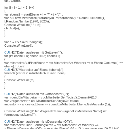
ctx.Add(m);
for (int j = 1; j < 5; j++)
{
var ebene2 = startEbene + I + "/" + j + "/"; ;
var n = new Mitarbeiter(HierarchyId.Parse(ebene2), f.Name.FullName(),
f.Random.Number(1970, 2023));
Console.WriteLine(" " + n);
ctx.Add(n);
}
}
var c = ctx.SaveChanges();
Console.WriteLine©;
CUI
.H2("Daten auslesen mit GetLevel()");
for (int ebene = 0; ebene <= 3; ebene++)
{
var mitarbeiterAufEinerEbene = ctx.MitarbeiterSet.Where(x => x.Ebene.GetLevel() ==
ebene).ToList();
CUI
.H3($"Mitarbeiter auf Ebene {ebene}:");
foreach (var m in mitarbeiterAufEinerEbene)
{
Console.WriteLine(m);
}
}
CUI
.H2("Daten auslesen mit GetAncestor ()");
var irgendEinMitarbeiter = ctx.MitarbeiterSet.ToList().ElementAt(15);
var vorgesetzter = ctx.MitarbeiterSet.SingleOrDefault(
ancestor => ancestor.Ebene == irgendEinMitarbeiter.Ebene.GetAncestor(1));
Console.WriteLine($"Der Vorgesetzte von {irgendEinMitarbeiter.Name} ist:
{vorgesetzter.Name}");
CUI
.H2("Daten auslesen mit IsDescendantOf()");
var mitarbeiterEinerFuehrungskraft = ctx.MitarbeiterSet.Where(x =>
x.Ebene.IsDescendantOf(vorgesetzter.Ebene) && x.ID != vorgesetzter.ID).ToList();