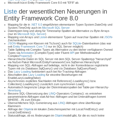
Microsoft kürzt Entity Framework Core 8.0 mit "EF8" ab.
Liste
der wesentlichen Neuerungen in
Entity Framework Core 8.0
Mapping für die in
.NET 6.0
eingeführten elementaren Typen System.DateOnly und
System.TimeOnly auch im
Microsoft SQL Server
Datentypen long und ulong für Timestamp-Spalten als Alternative zu Byte-Arrays
(nur im
Microsoft SQL Server
)
Mapping von Arrays und
Liste
n elementarer Typen auf nvarchar-Spalten mit
JSON
-
Zeichenketten
JSON
-Mapping von Klassen mit ToJson() auch für
SQLite
-Datenbanken (das war
seit
Entity Framework Core 7.0
nur im SQL Server möglich)
Table Splitting mit Complex Types als Alternative zu den bisher verfügbaren Owned
Types via
Annotation
[ComplexType] oder Fluent-
API
per Methodenaufruf
Complex
Property
()
Hierarchische Daten im SQL Server mit dem SQL Server-Spaltentyp "hierarchyid"
via NuGet-Paket Microsoft.EntityFrameworkCore.SqlServer.HierarchyId
Mapping von SQL-Abfragen auf beliebige, nicht in der Kontextklasse registrierte
Typen mit ctx.Database.SqlQuery() und ctx.Database.SqlQueryRaw()
Das
Lazy Loading
funktioniert auch bei No-Tracking-Abfragen
Abschalten des
Lazy Loading
für einzelne Beziehungen mit
EnableLazyLoading(false)
Asynchrones explizites Nachladen mit Reference().LoadAsync() bzw.
Collection().LoadAsync() zusätzlich zum synchronen Load()
Automatisch begrenzte Länge der Diskriminatorspalten bei Table-per-Hierarchy-
Vererbung
Bessere SQL-Übersetzung des
LINQ
-Operators Contains(): es entstehen
parametrisierte Abfragen statt Ad-hoc-Abfragen und bei Unterabfragen kommt
WHERE…IN zum Einsatz.
Übersichtlichere SQL-Generierung aus
LINQ
-Abfragen ohne überflüssige
Klammern
Abfrage der
Objekt
e im lokalen Zwischenspeicher mit Local.FindEntry() und
Local.GetEntries()
Statusabfrage, ob es Änderungen im
Objekt
modell gibt, für die es noch keine