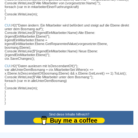
Console.WriteLine($"Alle Mitarbeiter von {vorgesetzter.Name}:");
foreach (var m in mitarbeiterEinerFuehrungskraft)
{
Console.WriteLine(m);
}
CUI
.H2("Daten ändern: Ein Mitarbeiter wird befördert und steigt auf die Ebene direkt
unter dem Bosmang auf");
Console.WriteLine($"{irgendEinMitarbeiter.Name} Alte Ebene:
{irgendEinMitarbeiter.Ebene}");
irgendEinMitarbeiter.Ebene =
irgendEinMitarbeiter.Ebene.GetReparentedValue(vorgesetzter.Ebene,
bosmang.Ebene);
Console.WriteLine($"{irgendEinMitarbeiter.Name} Neue Ebene:
{irgendEinMitarbeiter.Ebene}");
ctx.SaveChanges();
CUI
.H2("Daten auslesen mit IsDescendantOf()");
var alleUnterDemBosmang = ctx.MitarbeiterSet.Where(x =>
x.Ebene.IsDescendantOf(bosmang.Ebene) && x.Ebene.GetLevel() == 1).ToList();
Console.WriteLine($"Alle Mitarbeiter unter dem Bosmang:");
foreach (var m in alleUnterDemBosmang)
{
Console.WriteLine(m);
}
}
}
}
Sind diese Inhalte hilfreich?
Buy me a coffee