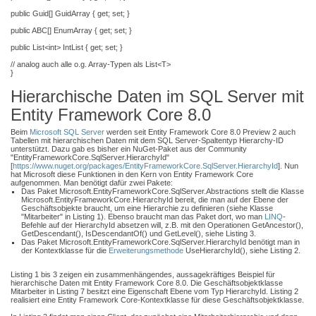
public Guid[] GuidArray { get; set; }
public ABC[] EnumArray { get; set; }
public List<int> IntList { get; set; }
// analog auch alle o.g. Array-Typen als List<T>
}
Hierarchische Daten im SQL Server mit
Entity Framework Core 8.0
Beim
Microsoft SQL Server
werden seit Entity Framework Core 8.0 Preview 2 auch
Tabellen mit hierarchischen Daten mit dem SQL Server-Spaltentyp Hierarchy-ID
unterstützt. Dazu gab es bisher ein NuGet-Paket aus der Community
"EntityFrameworkCore.SqlServer.HierarchyId"
[
https://www.nuget.org/packages/EntityFrameworkCore.SqlServer.HierarchyId
]. Nun
hat Microsoft diese Funktionen in den Kern von Entity Framework Core
aufgenommen. Man benötigt dafür zwei Pakete:
Das Paket Microsoft.EntityFrameworkCore.SqlServer.Abstractions stellt die Klasse
Microsoft.EntityFrameworkCore.HierarchyId bereit, die man auf der Ebene der
Geschäftsobjekte braucht, um eine Hierarchie zu definieren (siehe Klasse
"Mitarbeiter" in Listing 1). Ebenso braucht man das Paket dort, wo man
LINQ
-
Befehle auf der HierarchyId absetzen will, z.B. mit den Operationen GetAncestor(),
GetDescendant(), IsDescendantOf() und GetLevel(), siehe Listing 3.
Das Paket Microsoft.EntityFrameworkCore.SqlServer.HierarchyId benötigt man in
der Kontextklasse für die
Erweiterungsmethode
UseHierarchyId(), siehe Listing 2.
Listing 1 bis 3 zeigen ein zusammenhängendes, aussagekräftiges Beispiel für
hierarchische Daten mit Entity Framework Core 8.0. Die Geschäftsobjektklasse
Mitarbeiter in Listing 7 besitzt eine Eigenschaft Ebene vom Typ HierarchyId. Listing 2
realisiert eine Entity Framework Core-Kontextklasse für diese Geschäftsobjektklasse.