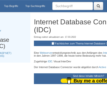
Top-Begriffe
Top-Suchbegriffe
Internet Database Con
(IDC)
r
Eintrag zuletzt aktualisiert am: 17.03.2022
base
Fachbücher zum Thema Internet Database 
C)
Eine
Webserver
entwicklungstechnik aus den Anfängen des
Int
(ASP.NET)
in den Jahren 1997-1998, die heute keine Bedeutung mehr hat.
IIS)
Zugehörige
IDE
: Visual InterDev
Der Internet Database Connector wurde abgelöst durch
Active
Sind diese Inhalte hilfreich?
Buy me a coff