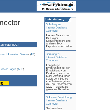
Unterstützung
nector
Schulung zu
Internet Database
Connector
Lassen Sie sich von
Dr. Holger
Schwichtenberg und
anderen Top-
Connector (IDC)
Experten weiterbilden.
Beratung zu
ernet Information Server
s (
IIS
)
Internet Database
Connector
Langjährige
Erfahrungen bei der
 Server Pages
(
ASP
).
Entwicklung von
Desktop-, Web- und
Mobil-Anwendungen
sowie dem Betrieb
von Software geben
ee
die Top-Experten von
www.IT-Visions.de
gerne an Sie weiter.
Software-Entwicklung
Internet Database
Connector
Sie brauchen