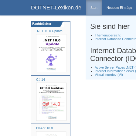
DOTNET-Lexikon.de
Start
Neueste Einträge
Fachbücher
Sie sind hier
.NET 10.0 Update
Themenübersicht
Internet Database Connecto
Internet Data
Connector (ID
Active Server Pages .NET 
Internet Information Server (
Visual Interdev (VI)
C# 14
Blazor 10.0