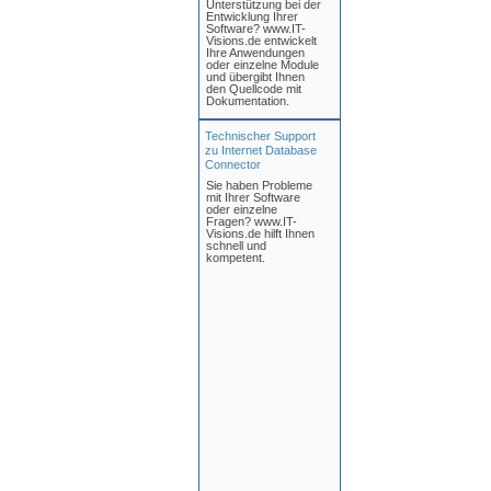
Unterstützung bei der
Entwicklung Ihrer
Software? www.IT-
Visions.de entwickelt
Ihre Anwendungen
oder einzelne Module
und übergibt Ihnen
den Quellcode mit
Dokumentation.
Technischer Support
zu Internet Database
Connector
Sie haben Probleme
mit Ihrer Software
oder einzelne
Fragen? www.IT-
Visions.de hilft Ihnen
schnell und
kompetent.