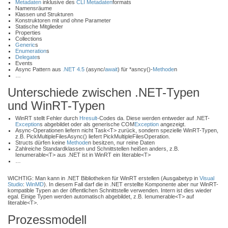
Metadaten
inklusive des
CLI
Metadaten
formats
Namensräume
Klassen und Strukturen
Konstruktoren mit und ohne Parameter
Statische Mitglieder
Properties
Collections
Generic
s
Enumeration
s
Delegate
s
Events
Async Pattern aus
.NET 4.5
(async/
await
) für *asncy()-
Methode
n
…
Unterschiede zwischen .NET-Typen
und WinRT-Typen
WinRT stellt Fehler durch
Hresult
-Codes da. Diese werden entweder auf .NET-
Exception
s abgebildet oder als generische COM
Exception
angezeigt.
Async-Operationen liefern nicht Task<T> zurück, sondern spezielle WinRT-Typen,
z.B. PickMultipleFilesAsync() liefert PickMultipleFilesOperation.
Structs dürfen keine
Methode
n besitzen, nur reine Daten
Zahlreiche Standardklassen und Schnittstellen heißen anders, z.B.
Ienumerable<T> aus .NET ist in WinRT ein Iiterable<T>
…
WICHTIG: Man kann in .NET Bibliotheken für WinRT erstellen (Ausgabetyp in
Visual
Studio
:
WinMD
). In diesem Fall darf die in .NET erstellte Komponente aber nur WinRT-
kompatible Typen an der öffentlichen Schnittstelle verwenden. Intern ist dies wieder
egal. Einige Typen werden automatisch abgebildet, z.B. Ienumerable<T> auf
Iiterable<T>.
Prozessmodell