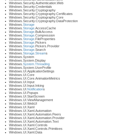
Windows.Security.Authentication.Web
Windows.Security.Credentials
Windows.Security.Cryptography
Windows.Security.Cryptography.Certificates
Windows.Security.Cryptography.Core
Windows.Security.Cryptography.DataProtection
Windows.
Storage
Windows.
Storage
.AccessCache
Windows.
Storage
.BulkAccess
Windows.
Storage
.Compression
Windows.
Storage
.FileProperties
Windows.
Storage
.Pickers
Windows.
Storage
.Pickers.Provider
Windows.
Storage
.Search
Windows.
Storage
.
Stream
s
Windows.System
Windows.System.Display
Windows.
System.Threading
Windows.System.UserProfile
Windows.UI.ApplicationSettings
Windows.UI.Core
Windows.UI.Core.AnimationMetrics
Windows.UI.Input
Windows.UI.Input.Inking
Windows.UI.
Notification
s
Windows.UI.Popups
Windows.UI.StartScreen
Windows.UI.ViewManagement
Windows.UI.WebUI
Windows.UI.Xaml
Windows.UI.Xaml.Automation
Windows.UI.Xaml.Automation.Peers
Windows.UI.Xaml.Automation.Provider
Windows.UI.Xaml.Automation.Text
Windows.UI.Xaml.Controls
Windows.UI.Xaml.Controls.Primitives
Windows.UI.Xaml.Data