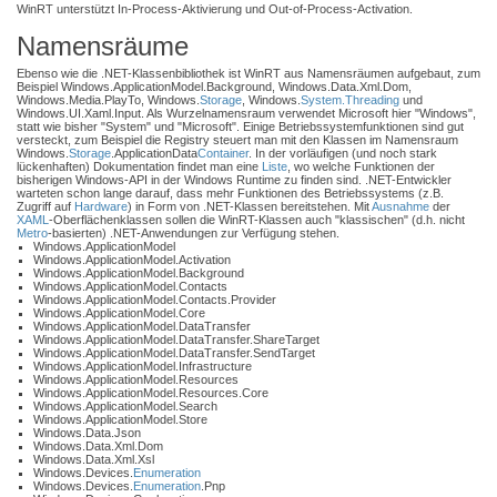
WinRT unterstützt In-Process-Aktivierung und Out-of-Process-Activation.
Namensräume
Ebenso wie die .NET-Klassenbibliothek ist WinRT aus Namensräumen aufgebaut, zum
Beispiel Windows.ApplicationModel.Background, Windows.Data.Xml.Dom,
Windows.Media.PlayTo, Windows.
Storage
, Windows.
System.Threading
und
Windows.UI.Xaml.Input. Als Wurzelnamensraum verwendet Microsoft hier "Windows",
statt wie bisher "System" und "Microsoft". Einige Betriebssystemfunktionen sind gut
versteckt, zum Beispiel die Registry steuert man mit den Klassen im Namensraum
Windows.
Storage
.ApplicationData
Container
. In der vorläufigen (und noch stark
lückenhaften) Dokumentation findet man eine
Liste
, wo welche Funktionen der
bisherigen Windows-API in der Windows Runtime zu finden sind. .NET-Entwickler
warteten schon lange darauf, dass mehr Funktionen des Betriebssystems (z.B.
Zugriff auf
Hardware
) in Form von .NET-Klassen bereitstehen. Mit
Ausnahme
der
XAML
-Oberflächenklassen sollen die WinRT-Klassen auch "klassischen" (d.h. nicht
Metro
-basierten) .NET-Anwendungen zur Verfügung stehen.
Windows.ApplicationModel
Windows.ApplicationModel.Activation
Windows.ApplicationModel.Background
Windows.ApplicationModel.Contacts
Windows.ApplicationModel.Contacts.Provider
Windows.ApplicationModel.Core
Windows.ApplicationModel.DataTransfer
Windows.ApplicationModel.DataTransfer.ShareTarget
Windows.ApplicationModel.DataTransfer.SendTarget
Windows.ApplicationModel.Infrastructure
Windows.ApplicationModel.Resources
Windows.ApplicationModel.Resources.Core
Windows.ApplicationModel.Search
Windows.ApplicationModel.Store
Windows.Data.Json
Windows.Data.Xml.Dom
Windows.Data.Xml.Xsl
Windows.Devices.
Enumeration
Windows.Devices.
Enumeration
.Pnp