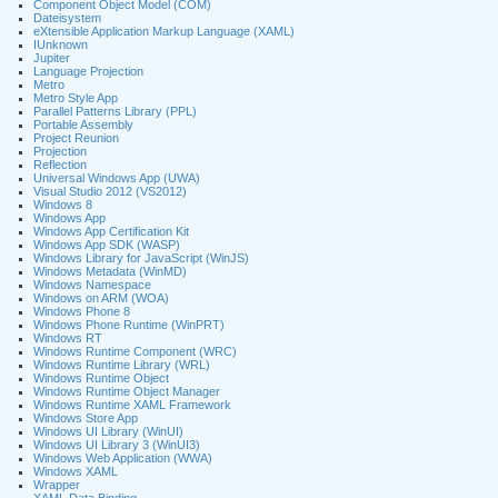
Component Object Model (COM)
Dateisystem
eXtensible Application Markup Language (XAML)
IUnknown
Jupiter
Language Projection
Metro
Metro Style App
Parallel Patterns Library (PPL)
Portable Assembly
Project Reunion
Projection
Reflection
Universal Windows App (UWA)
Visual Studio 2012 (VS2012)
Windows 8
Windows App
Windows App Certification Kit
Windows App SDK (WASP)
Windows Library for JavaScript (WinJS)
Windows Metadata (WinMD)
Windows Namespace
Windows on ARM (WOA)
Windows Phone 8
Windows Phone Runtime (WinPRT)
Windows RT
Windows Runtime Component (WRC)
Windows Runtime Library (WRL)
Windows Runtime Object
Windows Runtime Object Manager
Windows Runtime XAML Framework
Windows Store App
Windows UI Library (WinUI)
Windows UI Library 3 (WinUI3)
Windows Web Application (WWA)
Windows XAML
Wrapper