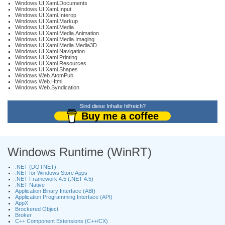
Windows.UI.Xaml.Documents
Windows.UI.Xaml.Input
Windows.UI.Xaml.Interop
Windows.UI.Xaml.Markup
Windows.UI.Xaml.Media
Windows.UI.Xaml.Media.Animation
Windows.UI.Xaml.Media.Imaging
Windows.UI.Xaml.Media.Media3D
Windows.UI.Xaml.Navigation
Windows.UI.Xaml.Printing
Windows.UI.Xaml.Resources
Windows.UI.Xaml.Shapes
Windows.Web.AtomPub
Windows.Web.Html
Windows.Web.Syndication
Sind diese Inhalte hilfreich?
Buy me a coffee
Windows Runtime (WinRT)
.NET (DOTNET)
.NET for Windows Store Apps
.NET Framework 4.5 (.NET 4.5)
.NET Native
Application Binary Interface (ABI)
Application Programming Interface (API)
AppX
Brockered Object
Broker
C++ Component Extensions (C++/CX)