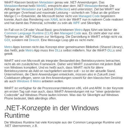
WinRT-Klassen besitzen
Metadaten
genau wie .NET-Anwendungen. Das
Metadaten
format heißt
WinMD
, entspricht aber dem .NET-
Metadaten
format. Die
Abfrage der
Metadaten
zur Laufzeit (
Reflection
) wird unterstützt. Ziel bei WinRT war
ein geringer Overhead und maximale Leistung – sicherlich ein Tribut an die größere
Menge C++-Entwickler, die Microsoft bisher nicht von
Managed Code
begeistern
konnte. Auch das Rendering von
XAML
ist in der WinRT nun in nativem Code realisiert
und hat damit das Potenzial, schneller zu sein als
WPF
und Silverlight.
Im Fall von in C# oder Visual Basic geschriebenen
Metro
Apps führt wie bisher die
Common Language Runtime
(
CLR
) den
Managed Code
aus. Es steht aber nur eine
Teilmenge der .NET-Klassen zur Verfügung. Die Darstellung in WinRT erfolgt nicht via
GDI
, sondern mit
DirectX
. Eine Message Loop gibt es nicht mehr.
Metro
Apps kennen nicht das Konzept einer gemeinsamen Bibliothek (Shared Library),
das heißt, jede
Metro
App muss ihre
DLL
s selbst mitliefern. Nur die WinRT-
DLL
s sind
geteilt.
WinRT wird von Microsoft als integraler Bestandteil des Betriebssystems betrachtet,
nicht als ein zusätzliches Framework. Daher wird WinRT zusammen mit jedem Build
von Windows kompiliert. Und es heißt auch, dass WinRT nicht für ältere
Betriebssysteme als Add-on nachgeliefert werden soll – so ist der aktuelle Stand.
Unternehmen, die Client-Anwendungen entwickeln, müssen also in Zukunft zwei
Codebasen pflegen, wenn sie ihre Anwendungen sowohl für den klassischen Desktop
als auch
Windows 8
Metro
anbieten wollen.
WinRT ist verfügbar für die Prozessorarchitekturen x86, x64 und ARM. In der Keynote
am ersten Tag sah man auch, dass WinRT-Anwendungen mit nur "einer geänderten
Codezeile" auf Windows Phone laufen können. Was das für Silverlight auf Windows
Phone bedeutet, blieb allerdings offen.
.NET-Konzepte in der Windows
Runtime
Die Windows Runtime hat viele Konzepte aus der Common Languange Runtime und
.NET übernommen, z.B.