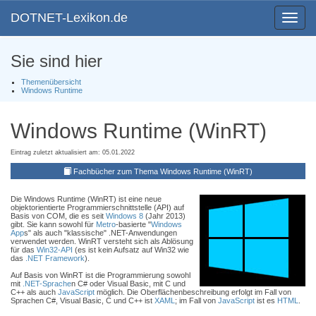
DOTNET-Lexikon.de
Toggle
navigat
Sie sind hier
Themenübersicht
Windows Runtime
Windows Runtime (WinRT)
Eintrag zuletzt aktualisiert am: 05.01.2022
Fachbücher zum Thema Windows Runtime (WinRT)
Die Windows Runtime (WinRT) ist eine neue
objektorientierte Programmierschnittstelle (API) auf
Basis von COM, die es seit
Windows 8
(Jahr 2013)
gibt. Sie kann sowohl für
Metro
-basierte "
Windows
App
s" als auch "klassische" .NET-Anwendungen
verwendet werden. WinRT versteht sich als Ablösung
für das
Win32-API
(es ist kein Aufsatz auf Win32 wie
das
.NET Framework
).
Auf Basis von WinRT ist die Programmierung sowohl
mit
.NET-Sprache
n C# oder Visual Basic, mit C und
C++ als auch
JavaScript
möglich. Die Oberflächenbeschreibung erfolgt im Fall von
Sprachen C#, Visual Basic, C und C++ ist
XAML
; im Fall von
JavaScript
ist es
HTML
.