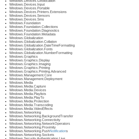
Windows.Devices.Geolocation
Windows.Devices.Input
Windows.Devices.Portable
Windows.Devices.Printers.Extensions
Windows.Devices.Sensors
Windows.Devices.Sms
Windows.Foundation
Windows.Foundation.Collections
Windows.Foundation.Diagnostics
Windows.Foundation.Metadata
Windows.Globalization
Windows.Globalization.Collation
Windows.Globalization.DateTimeFormatting
Windows.Globalization.Fonts
Windows.Globalization.NumberFormatting
Windows.Graphics
Windows.Graphics.Display
Windows.Graphics.Imaging
Windows.Graphics.Printing
Windows.Graphics.Printing.Advanced
Windows.Management.Core
Windows.Management.Deployment
Windows.Media
Windows.Media.Capture
Windows.Media.Devices
Windows.Media.Playlists
Windows.Media.PlayTo
Windows.Media.Protection
Windows.Media.Transcoding
Windows.Media.VideoEffects
Windows.Networking
Windows.Networking.BackgroundTransfer
Windows.Networking.Connectivity
Windows.Networking.NetworkOperators
Windows.Networking.Proximity
Windows.Networking.Push
Notification
s
Windows.Networking.Sockets
Windows.Security.Authentication.Live