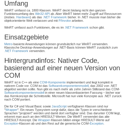
Umfang
WinRT umfasst ca. 1800 Klassen. WinRT deckt bislang nicht den ganzen
Funktionsumfang des
Win32-API
ab. Aber WinRT bietet mehr Zugriff auf Ressourcen
(insbes.
Hardware
) als das
.NET Framework
bisher. In .NET musste man bisher die
objekorientierte Welt verlassen und mit
P/Invoke
arbeiten.
WinRT umfasst auch Funktionen, die es im
.NET Framework
schon gibt.
Einsatzgebiete
Metro
-basierte Anwendungen können grundsätzlich nur WinRT verwenden.
Klassische Desktop-Anwendungen auf .NET-Basis können WinRT zusätzlich zum
.NET Framework
verwenden.
Hintergrundinfos: Nativer Code,
basierend auf einer neuen Version von
COM
WinRT ist in C++ als eine
COM-Komponente
implementiert und liegt komplett in
nativem Code vor. COM ist das
Softwarekomponentenmodell
, das 2002 von .NET
abgelöst werden sollte. Nun gibt es nach mehr als zehn Jahren Stillstand das COM-
Softwarekomponentenmodell
in einer neuen klassenbasierten Fassung – bisher war
das Kernkonzept die Schnittstelle. Microsoft hat nun viele Konzepte aus .NET zurück
nach COM portiert.
Die für C# und Visual Basic sowie
JavaScript
verfügbaren Klassen sind nur
"
Wrapper
". Ein neues Typsystem sorgt dafür, dass die Typen in verschiedene
Sprachen "projiziert" werden und damit dort verfügbar sind. Das darunter COM liegt,
erkennt man auch an den HRESULT-Werten. Die WinRT verwendet das alte
HRESULT-Konzept. Die
Wrapper
-Klassen bilden einige HRESULT-Werte auf
Exception
-Klassen ab und den Rest auf die generische COM-
Exception
.