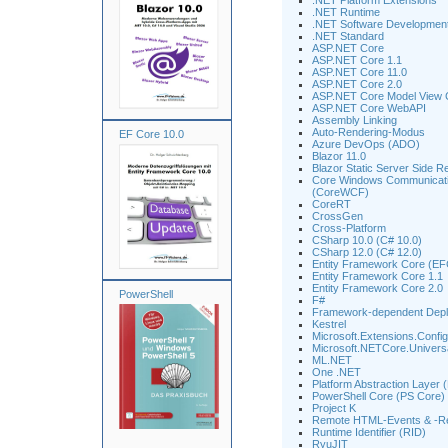
.NET Platform Extensions
.NET Runtime
.NET Software Development
.NET Standard
ASP.NET Core
ASP.NET Core 1.1
ASP.NET Core 11.0
ASP.NET Core 2.0
ASP.NET Core Model View C
ASP.NET Core WebAPI
Assembly Linking
Auto-Rendering-Modus
EF Core 10.0
Azure DevOps (ADO)
Blazor 11.0
Blazor Static Server Side R
Core Windows Communicati
(CoreWCF)
CoreRT
CrossGen
Cross-Platform
CSharp 10.0 (C# 10.0)
CSharp 12.0 (C# 12.0)
Entity Framework Core (EF
Entity Framework Core 1.1
Entity Framework Core 2.0
PowerShell
F#
Framework-dependent Dep
Kestrel
Microsoft.Extensions.Config
Microsoft.NETCore.Univers
ML.NET
One .NET
Platform Abstraction Layer 
PowerShell Core (PS Core)
Project K
Remote HTML-Events & -R
Runtime Identifier (RID)
RyuJIT