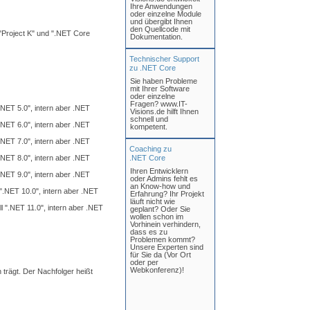
Ihre Anwendungen
oder einzelne Module
und übergibt Ihnen
den Quellcode mit
"Project K" und ".NET Core
Dokumentation.
Technischer Support
zu .NET Core
Sie haben Probleme
mit Ihrer Software
oder einzelne
Fragen? www.IT-
".NET 5.0", intern aber .NET
Visions.de hilft Ihnen
schnell und
".NET 6.0", intern aber .NET
kompetent.
".NET 7.0", intern aber .NET
Coaching zu
".NET 8.0", intern aber .NET
.NET Core
Ihren Entwicklern
".NET 9.0", intern aber .NET
oder Admins fehlt es
an Know-how und
 ".NET 10.0", intern aber .NET
Erfahrung? Ihr Projekt
läuft nicht wie
l ".NET 11.0", intern aber .NET
geplant? Oder Sie
wollen schon im
Vorhinein verhindern,
dass es zu
Problemen kommt?
Unsere Experten sind
für Sie da (Vor Ort
oder per
Webkonferenz)!
 trägt. Der Nachfolger heißt