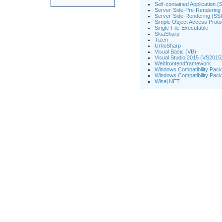
Self-contained Application 
Server-Side-Pre-Rendering
Server-Side-Rendering (SS
Simple Object Access Prot
Single-File-Executable
SkiaSharp
Tizen
UrhoSharp
Visual Basic (VB)
Visual Studio 2015 (VS2015
Webfrontendframework
Windows Compatibility Pac
Windows Compatibility Pac
Wisej.NET