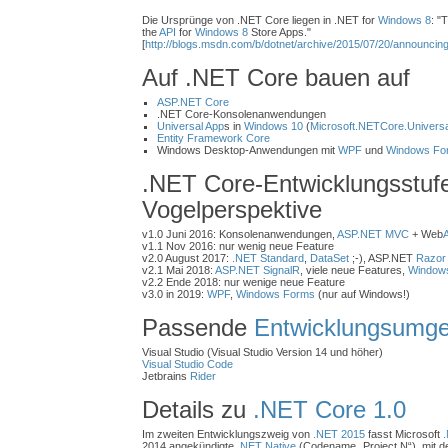
Die Ursprünge von .NET Core liegen in .NET for
Windows 8
: "
the
API
for
Windows 8
Store Apps."
[
http://blogs.msdn.com/b/dotnet/archive/2015/07/20/announcin
Auf .NET Core bauen auf
ASP.NET Core
.NET Core-Konsolenanwendungen
Universal App
s in
Windows 10
(
Microsoft.NETCore.Univers
Entity Framework Core
Windows Desktop-Anwendungen mit
WPF
und
Windows Fo
.NET Core-Entwicklungsstuf
Vogelperspektive
v1.0 Juni 2016: Konsolenanwendungen,
ASP.NET MVC
+ Web
v1.1 Nov 2016: nur wenig neue Feature
v2.0 August 2017:
.NET Standard
,
DataSet
;-), ASP.NET
Razor
v2.1 Mai 2018:
ASP.NET SignalR
, viele neue Features,
Windows
v2.2 Ende 2018: nur wenige neue Feature
v3.0 in 2019:
WPF
,
Windows Forms
(nur auf Windows!)
Passende
Entwicklungsumg
Visual Studio (Visual Studio Version 14 und höher)
Visual Studio Code
Jetbrains
Rider
Details zu
.NET Core 1.0
Im zweiten Entwicklungszweig von
.NET 2015
fasst Microsoft
.
2014 angekündigte
.NET Native
(Codename „Project N“), mit 