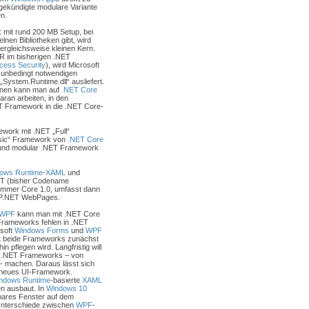
gekündigte modulare Variante
n.
mit rund 200 MB Setup, bei
nen Bibliotheken gibt, wird
rgleichsweise kleinen Kern.
LR im bisherigen .NET
cess Security
), wird Microsoft
e unbedingt notwendigen
System.Runtime.dll“ ausliefert.
ionen kann man auf
.NET Core
aran arbeiten, in den
T Framework in die .NET Core-
work mit .NET „Full“
sic“ Framework von
.NET Core
 und modular .NET Framework
ows Runtime
-
XAML
und
ET (bisher Codename
ummer Core 1.0, umfasst dann
ASP.NET WebPages.
WPF
kann man mit .NET Core
Frameworks fehlen in .NET
soft
Windows Forms
und
WPF
oft beide Frameworks zunächst
 pflegen wird. Langfristig will
es .NET Frameworks – von
- machen. Daraus lässt sich
n neues UI-Framework.
ndows Runtime
-basierte
XAML
n ausbaut. In
Windows 10
bares Fenster auf dem
Unterschiede zwischen
WPF
-