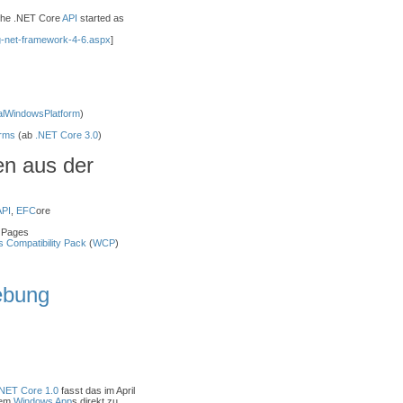
The .NET Core
API
started as
g-net-framework-4-6.aspx
]
alWindowsPlatform
)
rms
(ab
.NET Core 3.0
)
en aus der
API
,
EFC
ore
Pages
 Compatibility Pack
(
WCP
)
ebung
NET Core 1.0
fasst das im April
dem
Windows App
s direkt zu