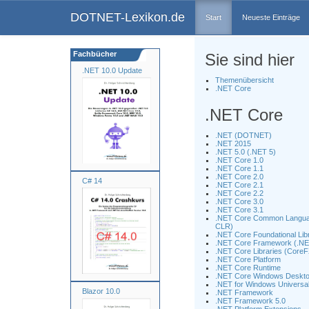
DOTNET-Lexikon.de
Start
Neueste Einträge
Fachbücher
Sie sind hier
.NET 10.0 Update
Themenübersicht
.NET Core
.NET Core
.NET (DOTNET)
.NET 2015
.NET 5.0 (.NET 5)
.NET Core 1.0
.NET Core 1.1
.NET Core 2.0
C# 14
.NET Core 2.1
.NET Core 2.2
.NET Core 3.0
.NET Core 3.1
.NET Core Common Langua
CLR)
.NET Core Foundational Lib
.NET Core Framework (.NE
.NET Core Libraries (CoreF
.NET Core Platform
.NET Core Runtime
.NET Core Windows Deskto
.NET for Windows Universa
Blazor 10.0
.NET Framework
.NET Framework 5.0