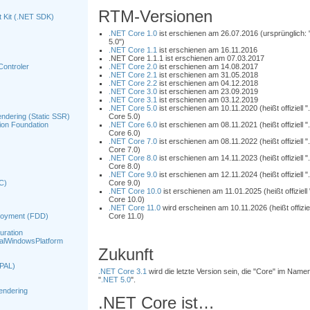
RTM-Versionen
 Kit (.NET SDK)
.NET Core 1.0
ist erschienen am 26.07.2016 (ursprünglich: 
5.0")
.NET Core 1.1
ist erschienen am 16.11.2016
.NET Core 1.1.1 ist erschienen am 07.03.2017
ontroler
.NET Core 2.0
ist erschienen am 14.08.2017
.NET Core 2.1
ist erschienen am 31.05.2018
.NET Core 2.2
ist erschienen am 04.12.2018
.NET Core 3.0
ist erschienen am 23.09.2019
.NET Core 3.1
ist erschienen am 03.12.2019
.NET Core 5.0
ist erschienen am 10.11.2020 (heißt offiziell 
endering (Static SSR)
Core 5.0)
on Foundation
.NET Core 6.0
ist erschienen am 08.11.2021 (heißt offiziell 
Core 6.0)
.NET Core 7.0
ist erschienen am 08.11.2022 (heißt offiziell 
Core 7.0)
.NET Core 8.0
ist erschienen am 14.11.2023 (heißt offiziell 
Core 8.0)
.NET Core 9.0
ist erschienen am 12.11.2024 (heißt offiziell 
C)
Core 9.0)
.NET Core 10.0
ist erschienen am 11.01.2025 (heißt offiziell
Core 10.0)
.NET Core 11.0
wird erscheinen am 10.11.2026 (heißt offiziel
loyment (FDD)
Core 11.0)
uration
alWindowsPlatform
Zukunft
(PAL)
.NET Core 3.1
wird die letzte Version sein, die "Core" im Namen
"
.NET 5.0
".
endering
.NET Core ist…