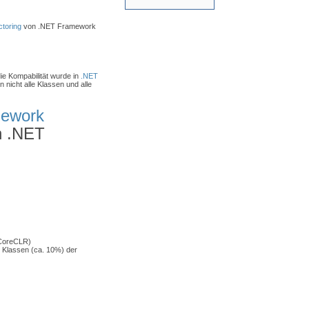
toring
von .NET Framework
ie Kompabilität wurde in
.NET
 nicht alle Klassen und alle
mework
n .NET
CoreCLR)
 Klassen (ca. 10%) der