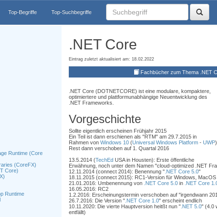
Top-Begriffe
Top-Suchbegriffe
.NET Core
Eintrag zuletzt aktualisiert am: 18.02.2022
Fachbücher zum Thema .NET C
.NET Core (DOTNETCORE) ist eine modulare, kompaktere,
optimiertere und plattformunabhängige Neuentwicklung des
.NET Frameworks.
Vorgeschichte
Sollte eigentlich erscheinen Frühjahr 2015
Ein Teil ist dann erschienen als "RTM" am 29.7.2015 in
Rahmen von
Windows 10
(
Universal Windows Platform
-
UWP
)
Rest dann verschoben auf 1. Quartal 2016
ge Runtime (Core
13.5.2014 (
TechEd
USA in Housten): Erste öffentliche
raries (CoreFX)
Erwähnung, noch unter dem Namen "cloud-optimized .NET Fr
T Core)
12.11.2014 (connect 2014): Benennung "
.NET Core 5.0
"
X)
18.11.2015 (connect 2015): RC1-Version für Windows, MacOS
21.01.2016: Umbenennung von
.NET Core 5.0
in
.NET Core 1.
16.05.2016: RC2
p Runtime
1.2.2016: Erscheinungstermin verschoben auf "irgendwann 20
l
26.7.2016: Die Version "
.NET Core 1.0
" erscheint endlich
10.11.2020: Die vierte Hauptversion heitßt nun "
.NET 5.0
" (4.0
entfällt)