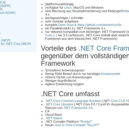
(SCA)
plattformunabhängig
 (SSPR)
verfügbar für
Linux
, MacOS und Windows
R)
eine Mischung aus Neuimplementierung und Redesign/
Refac
ocol (SOAP)
4.x
leichtgewichtiger / schneller
sehr modular aufgebaut
komplett
Open Source
https://github.com/dotnet/corefx
ein Parallelprodukt zu .NET Framework 4.x
nur teilweise kompatibel zum bisherigen .NET Framework (d
)
Core 1.1
bis 3.0 verbessert, .NET Core enthält aber weiterhin
Funktionen aus dem klassischen .NET Framework)
k (WCP)
k for .NET Core (WCP)
Vorteile des
.NET Core Fra
gegenüber dem vollständige
Framework
Schnellerer Anwendungstart
Wenig RAM-Bedarf durch nur benötigte
Komponente
n
Höhere Dichte von Anwendungen
Weniger Angriffsfläche
Agilere Entwicklung möglich
.NET Core umfasst
.NET Core Common Language Runtime
(.NET
Core CLR
/ 
.NET Core Libraries
(.NET Core FX / CoreFX): Ausgewählte
Klassen von
.NET Framework 4.6
C#
Visual Basic
.NET Native
.NET Compiler Plattform "
Roslyn
"
Neuer
Just-in-Time-Compiler
"
RyuJIT
"