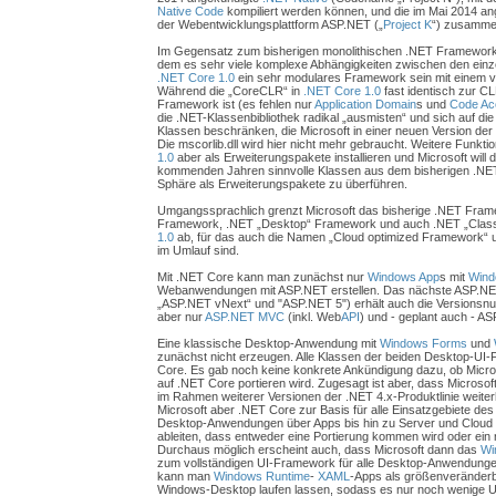
Native Code
kompiliert werden können, und die im Mai 2014 an
der Webentwicklungsplattform ASP.NET („
Project K
“) zusamme
Im Gegensatz zum bisherigen monolithischen .NET Framework 
dem es sehr viele komplexe Abhängigkeiten zwischen den einzel
.NET Core 1.0
ein sehr modulares Framework sein mit einem ve
Während die „CoreCLR“ in
.NET Core 1.0
fast identisch zur C
Framework ist (es fehlen nur
Application Domain
s und
Code Ac
die .NET-Klassenbibliothek radikal „ausmisten“ und sich auf di
Klassen beschränken, die Microsoft in einer neuen Version der „
Die mscorlib.dll wird hier nicht mehr gebraucht. Weitere Funkt
1.0
aber als Erweiterungspakete installieren und Microsoft will d
kommenden Jahren sinnvolle Klassen aus dem bisherigen .NE
Sphäre als Erweiterungspakete zu überführen.
Umgangssprachlich grenzt Microsoft das bisherige .NET Frame
Framework, .NET „Desktop“ Framework und auch .NET „Clas
1.0
ab, für das auch die Namen „Cloud optimized Framework“
im Umlauf sind.
Mit .NET Core kann man zunächst nur
Windows App
s mit
Wind
Webanwendungen mit ASP.NET erstellen. Das nächste ASP.N
„ASP.NET vNext“ und "ASP.NET 5") erhält auch die Versionsn
aber nur
ASP.NET MVC
(inkl. Web
API
) und - geplant auch - 
Eine klassische Desktop-Anwendung mit
Windows Forms
und
zunächst nicht erzeugen. Alle Klassen der beiden Desktop-UI-
Core. Es gab noch keine konkrete Ankündigung dazu, ob Micro
auf .NET Core portieren wird. Zugesagt ist aber, dass Micros
im Rahmen weiterer Versionen der .NET 4.x-Produktlinie weiterhin
Microsoft aber .NET Core zur Basis für alle Einsatzgebiete d
Desktop-Anwendungen über Apps bis hin zu Server und Cloud 
ableiten, dass entweder eine Portierung kommen wird oder ei
Durchaus möglich erscheint auch, dass Microsoft dann das
Wi
zum vollständigen UI-Framework für alle Desktop-Anwendunge
kann man
Windows Runtime
-
XAML
-Apps als größenveränder
Windows-Desktop laufen lassen, sodass es nur noch wenige 