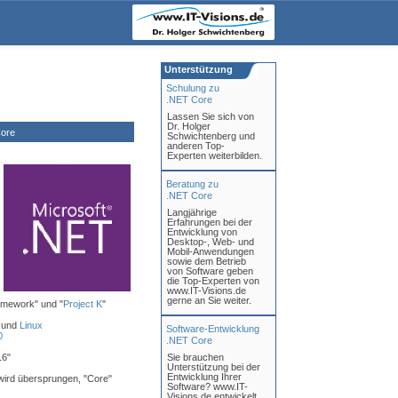
Unterstützung
Schulung zu
.NET Core
Lassen Sie sich von
Dr. Holger
ore
Schwichtenberg und
anderen Top-
Experten weiterbilden.
Beratung zu
.NET Core
Langjährige
Erfahrungen bei der
Entwicklung von
Desktop-, Web- und
Mobil-Anwendungen
sowie dem Betrieb
von Software geben
die Top-Experten von
www.IT-Visions.de
gerne an Sie weiter.
amework" und "
Project K
"
 und
Linux
Software-Entwicklung
0
.NET Core
16"
Sie brauchen
Unterstützung bei der
Entwicklung Ihrer
 wird übersprungen, "Core"
Software? www.IT-
Visions.de entwickelt