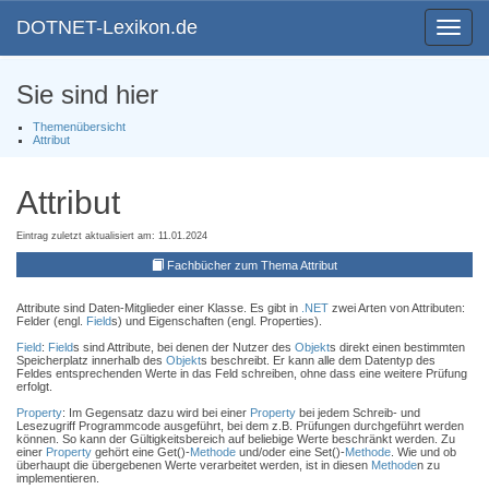
DOTNET-Lexikon.de
Toggle
navigat
Sie sind hier
Themenübersicht
Attribut
Attribut
Eintrag zuletzt aktualisiert am: 11.01.2024
Fachbücher zum Thema Attribut
Attribute sind Daten-Mitglieder einer Klasse. Es gibt in
.NET
zwei Arten von Attributen:
Felder (engl.
Field
s) und Eigenschaften (engl. Properties).
Field
:
Field
s sind Attribute, bei denen der Nutzer des
Objekt
s direkt einen bestimmten
Speicherplatz innerhalb des
Objekt
s beschreibt. Er kann alle dem Datentyp des
Feldes entsprechenden Werte in das Feld schreiben, ohne dass eine weitere Prüfung
erfolgt.
Property
: Im Gegensatz dazu wird bei einer
Property
bei jedem Schreib- und
Lesezugriff Programmcode ausgeführt, bei dem z.B. Prüfungen durchgeführt werden
können. So kann der Gültigkeitsbereich auf beliebige Werte beschränkt werden. Zu
einer
Property
gehört eine Get()-
Methode
und/oder eine Set()-
Methode
. Wie und ob
überhaupt die übergebenen Werte verarbeitet werden, ist in diesen
Methode
n zu
implementieren.