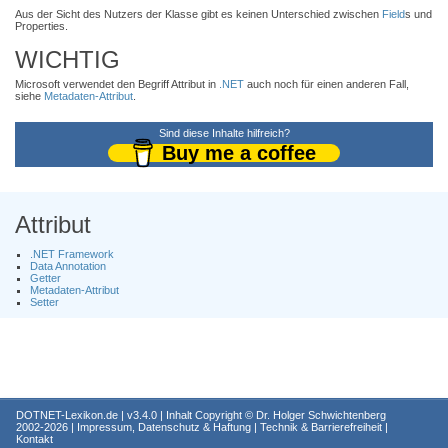
Aus der Sicht des Nutzers der Klasse gibt es keinen Unterschied zwischen
Field
s und
Properties.
WICHTIG
Microsoft verwendet den Begriff Attribut in
.NET
auch noch für einen anderen Fall,
siehe
Metadaten-Attribut
.
Sind diese Inhalte hilfreich?
Buy me a coffee
Attribut
.NET Framework
Data Annotation
Getter
Metadaten-Attribut
Setter
DOTNET-Lexikon.de
| v3.4.0 | Inhalt Copyright ©
Dr. Holger Schwichtenberg
2002-2026 |
Impressum, Datenschutz & Haftung
|
Technik & Barrierefreiheit
|
Kontakt