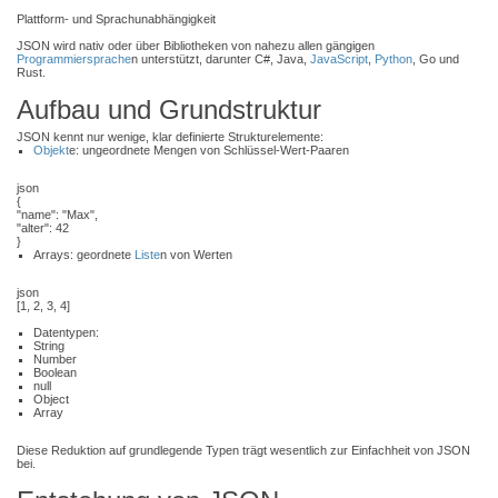
Plattform- und Sprachunabhängigkeit
JSON wird nativ oder über Bibliotheken von nahezu allen gängigen
Programmiersprache
n unterstützt, darunter C#, Java,
JavaScript
,
Python
, Go und
Rust.
Aufbau und Grundstruktur
JSON kennt nur wenige, klar definierte Strukturelemente:
Objekt
e: ungeordnete Mengen von Schlüssel-Wert-Paaren
json
{
"name": "Max",
"alter": 42
}
Arrays: geordnete
Liste
n von Werten
json
[1, 2, 3, 4]
Datentypen:
String
Number
Boolean
null
Object
Array
Diese Reduktion auf grundlegende Typen trägt wesentlich zur Einfachheit von JSON
bei.