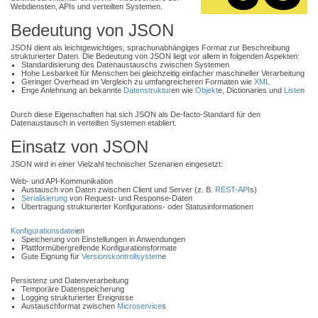
Webdiensten, APIs und verteilten Systemen.
Bedeutung von JSON
JSON dient als leichtgewichtiges, sprachunabhängiges Format zur Beschreibung
strukturierter Daten. Die Bedeutung von JSON liegt vor allem in folgenden Aspekten:
Standardisierung des Datenaustauschs zwischen Systemen
Hohe Lesbarkeit für Menschen bei gleichzeitig einfacher maschineller Verarbeitung
Geringer Overhead im Vergleich zu umfangreicheren Formaten wie
XML
Enge Anlehnung an bekannte
Datenstruktur
en wie
Objekt
e, Dictionaries und
Liste
n
Durch diese Eigenschaften hat sich JSON als De-facto-Standard für den
Datenaustausch in verteilten Systemen etabliert.
Einsatz von JSON
JSON wird in einer Vielzahl technischer Szenarien eingesetzt:
Web- und API-Kommunikation
Austausch von Daten zwischen Client und Server (z. B.
REST-API
s)
Serialisierung
von Request- und Response-Daten
Übertragung strukturierter Konfigurations- oder Statusinformationen
Konfigurationsdatei
en
Speicherung von Einstellungen in Anwendungen
Plattformübergreifende Konfigurationsformate
Gute Eignung für
Versionskontrollsystem
e
Persistenz und Datenverarbeitung
Temporäre Datenspeicherung
Logging strukturierter Ereignisse
Austauschformat zwischen
Microservice
s