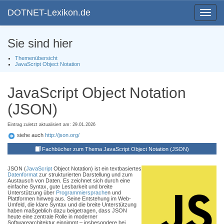
DOTNET-Lexikon.de
Toggle
navigat
Sie sind hier
Themenübersicht
JavaScript Object Notation
JavaScript Object Notation
(JSON)
Eintrag zuletzt aktualisiert am: 29.01.2026
siehe auch
http://json.org/
Fachbücher zum Thema JavaScript Object Notation (JSON)
JSON (
JavaScript
Object Notation) ist ein textbasiertes
Datenformat
zur strukturierten Darstellung und zum
Austausch von Daten. Es zeichnet sich durch eine
einfache Syntax, gute Lesbarkeit und breite
Unterstützung über
Programmiersprache
n und
Plattformen hinweg aus. Seine Entstehung im Web-
Umfeld, die klare Syntax und die breite Unterstützung
haben maßgeblich dazu beigetragen, dass JSON
heute eine zentrale Rolle in moderner
Softwarearchitektur einnimmt – insbesondere bei