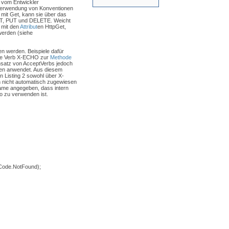
e vom Entwickler
erwendung von Konventionen
mit Get, kann sie über das
OST, PUT und DELETE. Weicht
 mit den
Attribut
en HttpGet,
werden (siehe
 werden. Beispiele dafür
erte Verb X-ECHO zur
Methode
insatz von AcceptVerbs jedoch
nen anwendet. Aus diesem
n Listing 2 sowohl über X-
 nicht automatisch zugewiesen
ame angegeben, dass intern
o zu verwenden ist.
Code.NotFound);