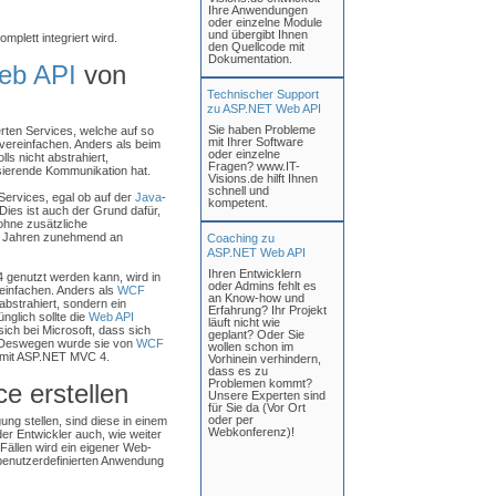
Ihre Anwendungen
oder einzelne Module
und übergibt Ihnen
plett integriert wird.
den Quellcode mit
Dokumentation.
eb API
von
Technischer Support
zu ASP.NET Web API
Sie haben Probleme
erten Services, welche auf so
mit Ihrer Software
 vereinfachen. Anders als beim
oder einzelne
ls nicht abstrahiert,
Fragen? www.IT-
sierende Kommunikation hat.
Visions.de hilft Ihnen
schnell und
Services, egal ob auf der
Java
-
kompetent.
Dies ist auch der Grund dafür,
hne zusätzliche
en Jahren zunehmend an
Coaching zu
ASP.NET Web API
Ihren Entwicklern
genutzt werden kann, wird in
oder Admins fehlt es
reinfachen. Anders als
WCF
an Know-how und
abstrahiert, sondern ein
Erfahrung? Ihr Projekt
nglich sollte die
Web API
läuft nicht wie
sich bei Microsoft, dass sich
geplant? Oder Sie
 Deswegen wurde sie von
WCF
wollen schon im
e mit ASP.NET MVC 4.
Vorhinein verhindern,
dass es zu
Problemen kommt?
ce erstellen
Unsere Experten sind
für Sie da (Vor Ort
oder per
ng stellen, sind diese in einem
Webkonferenz)!
r Entwickler auch, wie weiter
Fällen wird ein eigener Web-
r benutzerdefinierten Anwendung