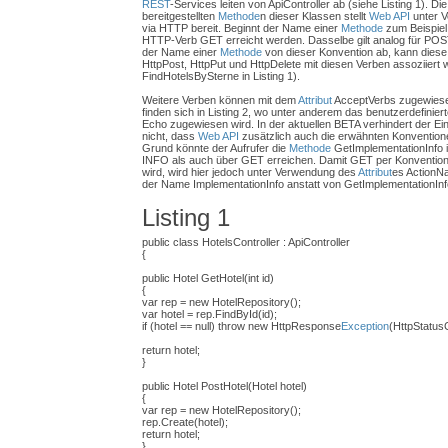
REST
-Services leiten von ApiController ab (siehe Listing 1). Di
bereitgestellten
Methode
n dieser Klassen stellt
Web API
unter V
via HTTP bereit. Beginnt der Name einer
Methode
zum Beispiel 
HTTP-Verb GET erreicht werden. Dasselbe gilt analog für P
der Name einer
Methode
von dieser Konvention ab, kann diese
HttpPost, HttpPut und HttpDelete mit diesen Verben assoziiert 
FindHotelsBySterne in Listing 1).
Weitere Verben können mit dem
Attribut
AcceptVerbs zugewiesen
finden sich in Listing 2, wo unter anderem das benutzerdefini
Echo zugewiesen wird. In der aktuellen BETA verhindert der E
nicht, dass
Web API
zusätzlich auch die erwähnten Konventio
Grund könnte der Aufrufer die
Methode
GetImplementationInfo i
INFO als auch über GET erreichen. Damit GET per Konvention
wird, wird hier jedoch unter Verwendung des
Attribut
es ActionN
der Name ImplementationInfo anstatt von GetImplementationInf
Listing 1
public class HotelsController : ApiController
{
public Hotel GetHotel(int id)
{
var rep = new HotelRepository();
var hotel = rep.FindById(id);
if (hotel == null) throw new HttpResponse
Exception
(HttpStatus
return hotel;
}
public Hotel PostHotel(Hotel hotel)
{
var rep = new HotelRepository();
rep.Create(hotel);
return hotel;
}