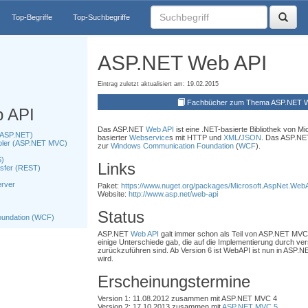
Top-Begriffe
Top-Suchbegriffe
ASP.NET Web API
Eintrag zuletzt aktualisiert am: 19.02.2015
Fachbücher zum Thema ASP.NET W
 API
Das ASP.NET
Web API
ist eine .NET-basierte Bibliothek von Mi
(ASP.NET)
basierter
Webservice
s mit HTTP und
XML
/
JSON
. Das ASP.N
oler (ASP.NET MVC)
zur
Windows Communication Foundation
(
WCF
).
S)
Links
nsfer (REST)
erver
Paket:
https://www.nuget.org/packages/Microsoft.AspNet.Web
Website:
http://www.asp.net/web-api
Status
undation (WCF)
ASP.NET
Web API
galt immer schon als Teil von ASP.NET MVC
einige Unterschiede gab, die auf die Implementierung durch v
zurückzuführen sind. Ab Version 6 ist WebAPI ist nun in ASP.N
wird.
Erscheinungstermine
Version 1: 11.08.2012 zusammen mit ASP.NET MVC 4
Version 2: 17.10.2013 zusammen mit
ASP.NET MVC 5