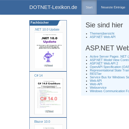
DOTNET-Lexikon.de
Start
Neueste Einträge
Fachbücher
Sie sind hier
.NET 10.0 Update
Themenübersicht
ASP.NET Web API
ASP.NET Web
Active Server Pages .NET 
ASP.NET Model View Contr
ASP.NET Web API 2
OpenAPI Specification (OA
Representational State Tra
RESTier
C# 14
Service Bus for Windows S
Web API
Web-API
Webservice
Windows Communication Fo
Blazor 10.0