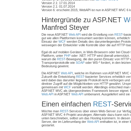
Version 2.1: 17.01.2014
Version 2.1: 01.07.2014
Version 6: erscheint 2015; WebAPI ist nun in ASP.NET MVC 6 kom
Hintergründe zu ASP.NET
W
Manfred Steyer
Die neue ASP.NET
Web API
wird die Erstellung von
REST
-basi
gut wie allen Plattformen konsumiert werden können, erheblich
Einsatz der
WCF
werden Details des darunterliegenden Protokol
weswegen der Entwickler volle Kontrolle über die auf HTTP-ba
Egal ob auf mobilen Geräten, in Web-Browsern oder bei Cloud-
Plattform, unter
PHP
oder .NET: HTTP wird überall unterstützt. 
warum die
REST
-Bewegung, die den puren Einsatz von HTTP o
Transportprotokolle wie
SOAP
oder WS-* fordert, in den letzt
Bedeutung gewinnt.
Die ASP.NET
Web API
, welche im Rahmen von ASP.NET MVC 4 
Zukunft die Entwicklung
REST
-basierter Services erheblich ve
wird dabei das darunter liegende Protokoll nicht verborgen und 
direkter Zugriff auf die Möglichkeiten von HTTP gewährt. Ursprü
gemeinsam mit
WCF
verteilt werden. Allerdings entschied man 
ASP.NET MVC als übergeordnetes Framework besser eignet.
Web API
in ASP.NET
Web API
umbenannt. Ausgeliefert wird si
Einen einfachen
REST
-Servi
Möchte man
REST
-Services über einen Web-Server zur Verfügu
ASP.NET MVC 4-Projekt anzulegen. Alternativ dazu kann sich de
unten beschrieben, selbst um das Hosting kümmern. In diesen 
Server, der im Lieferumfang der
Web API
enthalten ist, in eine
gestartet.