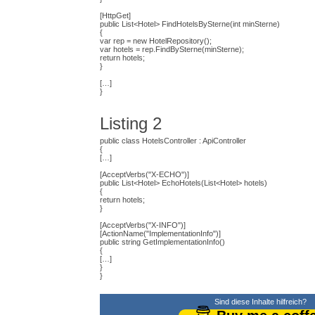
[HttpGet]
public List<Hotel> FindHotelsBySterne(int minSterne)
{
var rep = new HotelRepository();
var hotels = rep.FindBySterne(minSterne);
return hotels;
}
[…]
}
Listing 2
public class HotelsController : ApiController
{
[…]
[AcceptVerbs("X-ECHO")]
public List<Hotel> EchoHotels(List<Hotel> hotels)
{
return hotels;
}
[AcceptVerbs("X-INFO")]
[ActionName("ImplementationInfo")]
public string GetImplementationInfo()
{
[…]
}
}
Sind diese Inhalte hilfreich?