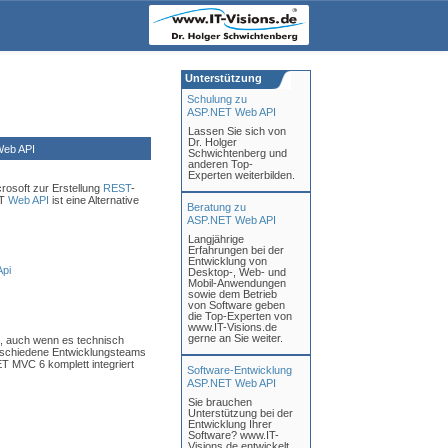
Unterstützung
Schulung zu
ASP.NET Web API
Lassen Sie sich von
Dr. Holger
eb API
Schwichtenberg und
anderen Top-
Experten weiterbilden.
crosoft zur Erstellung
REST
-
ET
Web API
ist eine Alternative
Beratung zu
ASP.NET Web API
Langjährige
Erfahrungen bei der
Entwicklung von
Api
Desktop-, Web- und
Mobil-Anwendungen
sowie dem Betrieb
von Software geben
die Top-Experten von
www.IT-Visions.de
gerne an Sie weiter.
, auch wenn es technisch
erschiedene Entwicklungsteams
ET MVC 6 komplett integriert
Software-Entwicklung
ASP.NET Web API
Sie brauchen
Unterstützung bei der
Entwicklung Ihrer
Software? www.IT-
Visions.de entwickelt