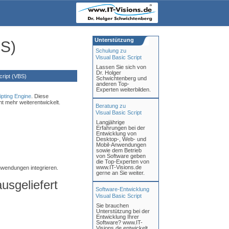
Unterstützung
BS)
Schulung zu
Visual Basic Script
Lassen Sie sich von
Dr. Holger
ript (VBS)
Schwichtenberg und
anderen Top-
Experten weiterbilden.
ipting Engine
. Diese
ht mehr weiterentwickelt.
Beratung zu
Visual Basic Script
Langjährige
Erfahrungen bei der
Entwicklung von
Desktop-, Web- und
Mobil-Anwendungen
sowie dem Betrieb
von Software geben
die Top-Experten von
www.IT-Visions.de
nwendungen integrieren.
gerne an Sie weiter.
usgeliefert
Software-Entwicklung
Visual Basic Script
Sie brauchen
Unterstützung bei der
Entwicklung Ihrer
Software? www.IT-
Visions.de entwickelt