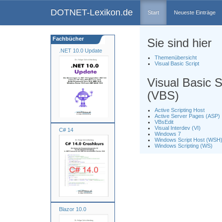
DOTNET-Lexikon.de
Start
Neueste Einträge
Fachbücher
Sie sind hier
.NET 10.0 Update
Themenübersicht
Visual Basic Script
Visual Basic S
(VBS)
Active Scripting Host
Active Server Pages (ASP)
VBsEdit
Visual Interdev (VI)
C# 14
Windows 7
Windows Script Host (WSH
Windows Scripting (WS)
Blazor 10.0