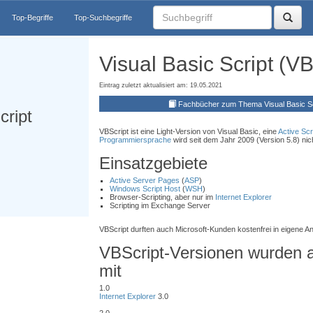
Top-Begriffe
Top-Suchbegriffe
Visual Basic Script (V
Eintrag zuletzt aktualisiert am: 19.05.2021
Fachbücher zum Thema Visual Basic Sc
cript
VBScript ist eine Light-Version von Visual Basic, eine
Active Scr
Programmiersprache
wird seit dem Jahr 2009 (Version 5.8) nic
Einsatzgebiete
Active Server Pages
(
ASP
)
Windows Script Host
(
WSH
)
)
Browser-Scripting, aber nur im
Internet Explorer
Scripting im Exchange Server
VBScript durften auch Microsoft-Kunden kostenfrei in eigene A
VBScript-Versionen wurden a
mit
1.0
Internet Explorer
3.0