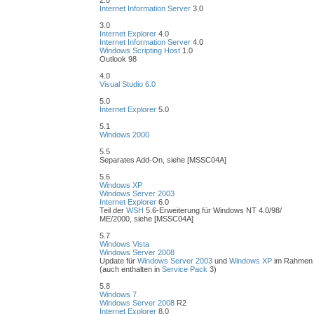
2.0
Internet Information Server
3.0
3.0
Internet Explorer
4.0
Internet Information Server
4.0
Windows Scripting Host
1.0
Outlook 98
4.0
Visual Studio 6.0
5.0
Internet Explorer
5.0
5.1
Windows 2000
5.5
Separates Add-On, siehe [MSSC04A]
5.6
Windows XP
Windows Server 2003
Internet Explorer
6.0
Teil der
WSH
5.6-Erweiterung für Windows NT 4.0/98/
ME/2000, siehe [MSSC04A]
5.7
Windows Vista
Windows Server 2008
Update für
Windows Server 2003
und
Windows XP
im Rahmen v
(auch enthalten in
Service Pack
3)
5.8
Windows 7
Windows Server 2008
R2
Internet Explorer
8.0