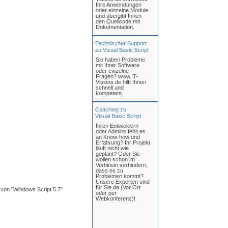
Ihre Anwendungen
oder einzelne Module
und übergibt Ihnen
den Quellcode mit
Dokumentation.
Technischer Support
zu Visual Basic Script
Sie haben Probleme
mit Ihrer Software
oder einzelne
Fragen? www.IT-
Visions.de hilft Ihnen
schnell und
kompetent.
Coaching zu
Visual Basic Script
Ihren Entwicklern
oder Admins fehlt es
an Know-how und
Erfahrung? Ihr Projekt
läuft nicht wie
geplant? Oder Sie
wollen schon im
Vorhinein verhindern,
dass es zu
Problemen kommt?
Unsere Experten sind
für Sie da (Vor Ort
on "Windows Script 5.7"
oder per
Webkonferenz)!