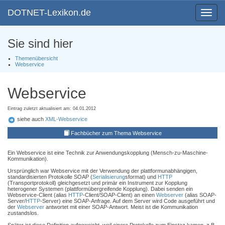
DOTNET-Lexikon.de
Toggle
navigat
Sie sind hier
Themenübersicht
Webservice
Webservice
Eintrag zuletzt aktualisiert am: 04.01.2012
siehe auch
XML-Webservice
Fachbücher zum Thema Webservice
Ein Webservice ist eine Technik zur Anwendungskopplung (Mensch-zu-Maschine-
Kommunikation).
Ursprünglich war Webservice mit der Verwendung der plattformunabhängigen,
standardisierten Protokolle SOAP (
Serialisierung
sformat) und
HTTP
(Transportprotokoll) gleichgesetzt und primär ein Instrument zur Kopplung
heterogener Systemen (plattformübergreifende Kopplung). Dabei senden ein
Webservice-Client (alias
HTTP
-Client/SOAP-Client) an einen
Webserver
(alias SOAP-
Server/
HTTP
-Server) eine SOAP-Anfrage. Auf dem Server wird Code ausgeführt und
der
Webserver
antwortet mit einer SOAP-Antwort. Meist ist die Kommunikation
zustandslos.