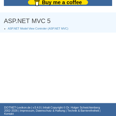
Buy me a coffee
ASP.NET MVC 5
ASP.NET Model View Controler (ASP.NET MVC)
DOTNET-Lexikon.de
| v3.4.0 | Inhalt Copyright ©
Dr. Holger Schwichtenberg
2002-2026 |
Impressum, Datenschutz & Haftung
|
Technik & Barrierefreiheit
|
Kontakt