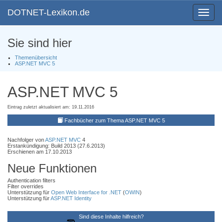
DOTNET-Lexikon.de
Toggle
navigat
Sie sind hier
Themenübersicht
ASP.NET MVC 5
ASP.NET MVC 5
Eintrag zuletzt aktualisiert am: 19.11.2016
Fachbücher zum Thema ASP.NET MVC 5
Nachfolger von
ASP.NET MVC
4
Erstankündigung: Build 2013 (27.6.2013)
Erschienen am 17.10.2013
Neue Funktionen
Authentication filters
Filter overrides
Unterstützung für
Open Web Interface for .NET
(
OWIN
)
Unterstützung für
ASP.NET Identity
Sind diese Inhalte hilfreich?