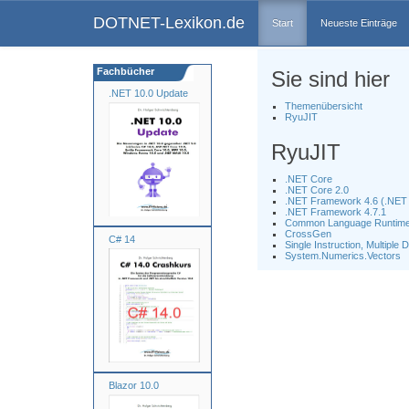
DOTNET-Lexikon.de
Start
Neueste Einträge
Fachbücher
Sie sind hier
.NET 10.0 Update
Themenübersicht
RyuJIT
RyuJIT
.NET Core
.NET Core 2.0
.NET Framework 4.6 (.NET 
.NET Framework 4.7.1
Common Language Runtime
CrossGen
C# 14
Single Instruction, Multiple
System.Numerics.Vectors
Blazor 10.0