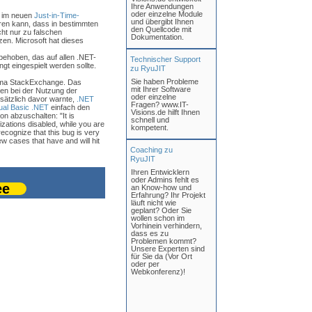
Ihre Anwendungen
oder einzelne Module
 im neuen
Just-in-Time-
und übergibt Ihnen
hren kann, dass in bestimmten
den Quellcode mit
cht nur zu falschen
Dokumentation.
en. Microsoft hat dieses
 behoben, das auf allen .NET-
Technischer Support
ingt eingespielt werden sollte.
zu RyuJIT
Sie haben Probleme
irma StackExchange. Das
mit Ihrer Software
en bei der Nutzung der
oder einzelne
sätzlich davor warnte,
.NET
Fragen? www.IT-
ual Basic .NET
einfach den
Visions.de hilft Ihnen
n abzuschalten: "It is
schnell und
mizations disabled, while you are
kompetent.
ecognize that this bug is very
w cases that have and will hit
Coaching zu
RyuJIT
Ihren Entwicklern
oder Admins fehlt es
ee
an Know-how und
Erfahrung? Ihr Projekt
läuft nicht wie
geplant? Oder Sie
wollen schon im
Vorhinein verhindern,
dass es zu
Problemen kommt?
Unsere Experten sind
für Sie da (Vor Ort
oder per
Webkonferenz)!