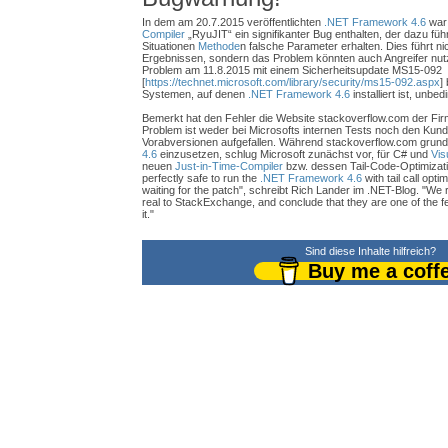
In dem am 20.7.2015 veröffentlichten
.NET Framework 4.6
war
Compiler
„RyuJIT“ ein signifikanter Bug enthalten, der dazu fü
Situationen
Methode
n falsche Parameter erhalten. Dies führt ni
Ergebnissen, sondern das Problem könnten auch Angreifer nutz
Problem am 11.8.2015 mit einem Sicherheitsupdate MS15-092
[
https://technet.microsoft.com/library/security/ms15-092.aspx
]
Systemen, auf denen
.NET Framework 4.6
installiert ist, unbed
Bemerkt hat den Fehler die Website stackoverflow.com der F
Problem ist weder bei Microsofts internen Tests noch den Kund
Vorabversionen aufgefallen. Während stackoverflow.com grund
4.6
einzusetzen, schlug Microsoft zunächst vor, für C# und
Vis
neuen
Just-in-Time-Compiler
bzw. dessen Tail-Code-Optimizatio
perfectly safe to run the
.NET Framework 4.6
with tail call opti
waiting for the patch", schreibt Rich Lander im .NET-Blog. "We r
real to StackExchange, and conclude that they are one of the fe
it."
Sind diese Inhalte hilfreich?
Buy me a coff