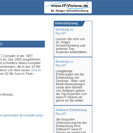
Unterstützung
Schulung zu
RyuJIT
Lassen Sie sich von
Dr. Holger
IT
Schwichtenberg und
anderen Top-
Experten weiterbilden.
T) Compiler in der .NET
en im Jahr 2005 eingeführten
Beratung zu
f schnellere Weise komplett
RyuJIT
ndungen, die in den 32-Bit-
tieren von dem neuen
Just-in-
Langjährige
ten 32-Bit-Just-In-Time-
Erfahrungen bei der
Entwicklung von
Desktop-, Web- und
Mobil-Anwendungen
sowie dem Betrieb
von Software geben
die Top-Experten von
 Einsatz,
www.IT-Visions.de
gerne an Sie weiter.
Software-Entwicklung
RyuJIT
xt-generation-jit-compiler.aspx
Sie brauchen
Unterstützung bei der
Entwicklung Ihrer
Software? www.IT-
Visions.de entwickelt