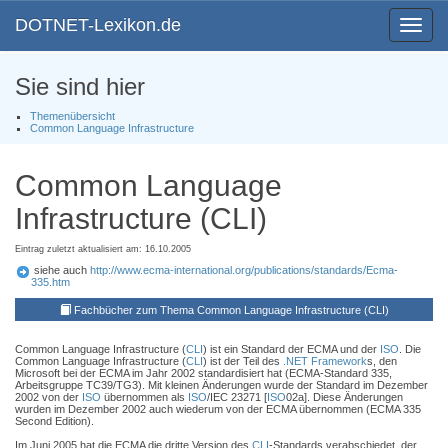
DOTNET-Lexikon.de
Toggle
navigat
Sie sind hier
Themenübersicht
Common Language Infrastructure
Common Language
Infrastructure (CLI)
Eintrag zuletzt aktualisiert am: 16.10.2005
siehe auch
http://www.ecma-international.org/publications/standards/Ecma-
335.htm
Fachbücher zum Thema Common Language Infrastructure (CLI)
Common Language Infrastructure (
CLI
) ist ein Standard der ECMA und der
ISO
. Die
Common Language Infrastructure (
CLI
) ist der Teil des
.NET Framework
s, den
Microsoft bei der ECMA im Jahr 2002 standardisiert hat (ECMA-Standard 335,
Arbeitsgruppe TC39/TG3). Mit kleinen Änderungen wurde der Standard im Dezember
2002 von der
ISO
übernommen als
ISO
/IEC 23271 [
ISO
02a]. Diese Änderungen
wurden im Dezember 2002 auch wiederum von der ECMA übernommen (ECMA 335
Second Edition).
Im Juni 2005 hat die ECMA die dritte Version des
CLI
-Standards verabschiedet, der