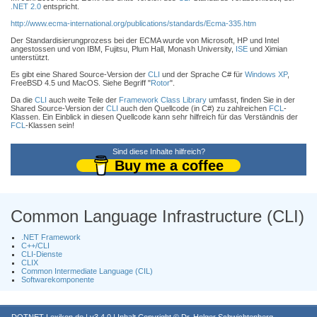
.NET 2.0
entspricht.
http://www.ecma-international.org/publications/standards/Ecma-335.htm
Der Standardisierungprozess bei der ECMA wurde von Microsoft, HP und Intel
angestossen und von IBM, Fujitsu, Plum Hall, Monash University,
ISE
und Ximian
unterstützt.
Es gibt eine Shared Source-Version der
CLI
und der Sprache C# für
Windows XP
,
FreeBSD 4.5 und MacOS. Siehe Begriff "
Rotor
".
Da die
CLI
auch weite Teile der
Framework Class Library
umfasst, finden Sie in der
Shared Source-Version der
CLI
auch den Quellcode (in C#) zu zahlreichen
FCL
-
Klassen. Ein Einblick in diesen Quellcode kann sehr hilfreich für das Verständnis der
FCL
-Klassen sein!
Sind diese Inhalte hilfreich?
Buy me a coffee
Common Language Infrastructure (CLI)
.NET Framework
C++/CLI
CLI-Dienste
CLIX
Common Intermediate Language (CIL)
Softwarekomponente