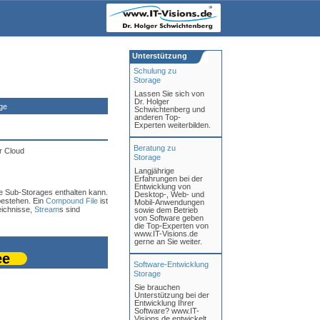
Unterstützung
Schulung zu
Storage
Lassen Sie sich von
Dr. Holger
ge
Schwichtenberg und
anderen Top-
Experten weiterbilden.
Beratung zu
r Cloud
Storage
Langjährige
Erfahrungen bei der
Entwicklung von
le Sub-Storages enthalten kann.
Desktop-, Web- und
bestehen. Ein
Compound File
ist
Mobil-Anwendungen
eichnisse,
Stream
s sind
sowie dem Betrieb
von Software geben
die Top-Experten von
www.IT-Visions.de
gerne an Sie weiter.
ee
Software-Entwicklung
Storage
Sie brauchen
Unterstützung bei der
Entwicklung Ihrer
Software? www.IT-
Visions.de entwickelt