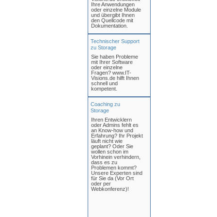
Ihre Anwendungen
oder einzelne Module
und übergibt Ihnen
den Quellcode mit
Dokumentation.
Technischer Support
zu Storage
Sie haben Probleme
mit Ihrer Software
oder einzelne
Fragen? www.IT-
Visions.de hilft Ihnen
schnell und
kompetent.
Coaching zu
Storage
Ihren Entwicklern
oder Admins fehlt es
an Know-how und
Erfahrung? Ihr Projekt
läuft nicht wie
geplant? Oder Sie
wollen schon im
Vorhinein verhindern,
dass es zu
Problemen kommt?
Unsere Experten sind
für Sie da (Vor Ort
oder per
Webkonferenz)!