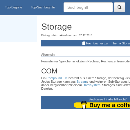
Top-Begriffe
Top-Suchbegriffe
Storage
Eintrag zuletzt aktualisiert am: 07.12.2016
Fachbücher zum Thema Stora
Allgemein
Persistenter Speicher in lokalem Rechner, Rechenzentrum ode
COM
Ein
Compound File
besteht aus einem Storage, der beliebig vie
Jedes Storage kann aus
Stream
s und weiteren Sub-Storages 
daher vergleichbar mit einem
Dateisystem
: Storages sind Verz
Dateien.
Sind diese Inhalte hilfreich?
Buy me a coff