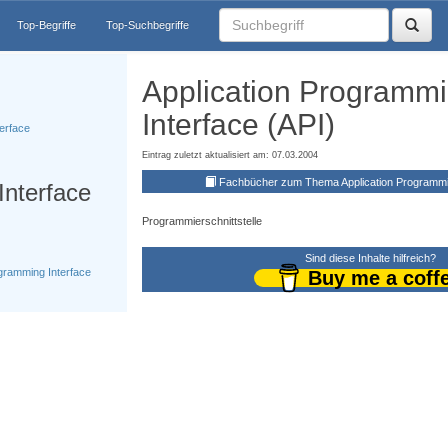
Top-Begriffe
Top-Suchbegriffe
Application Programm
Interface (API)
erface
Eintrag zuletzt aktualisiert am: 07.03.2004
Fachbücher zum Thema Application Programmin
nterface
Programmierschnittstelle
Sind diese Inhalte hilfreich?
gramming Interface
Buy me a coff