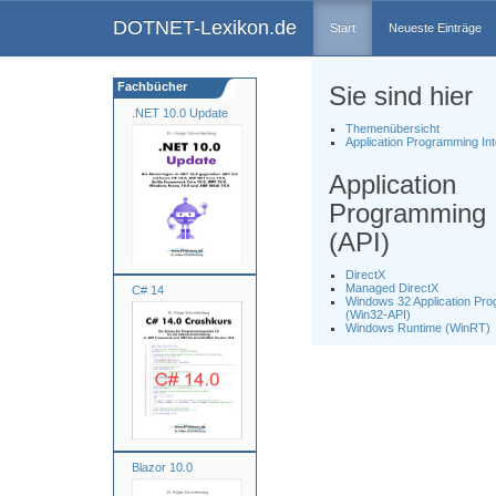
DOTNET-Lexikon.de
Start
Neueste Einträge
Fachbücher
Sie sind hier
.NET 10.0 Update
Themenübersicht
Application Programming Int
Application
Programming I
(API)
DirectX
Managed DirectX
C# 14
Windows 32 Application Pro
(Win32-API)
Windows Runtime (WinRT)
Blazor 10.0