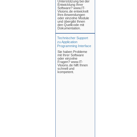
Unterstützung bei der
Entwicklung Ihrer
Software? www.IT-
Visions.de entwickelt
Ihre Anwendungen
oder einzelne Module
und übergibt Ihnen
den Quellcode mit
Dokumentation.
Technischer Support
zu Application
Programming Interface
Sie haben Probleme
mit Ihrer Software
oder einzelne
Fragen? www.IT-
Visions.de hilft Ihnen
schnell und
kompetent.