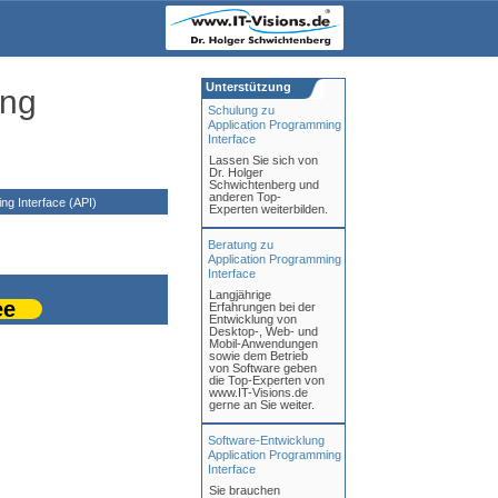
Unterstützung
ing
Schulung zu
Application Programming
Interface
Lassen Sie sich von
Dr. Holger
Schwichtenberg und
anderen Top-
g Interface (API)
Experten weiterbilden.
Beratung zu
Application Programming
Interface
Langjährige
ee
Erfahrungen bei der
Entwicklung von
Desktop-, Web- und
Mobil-Anwendungen
sowie dem Betrieb
von Software geben
die Top-Experten von
www.IT-Visions.de
gerne an Sie weiter.
Software-Entwicklung
Application Programming
Interface
Sie brauchen