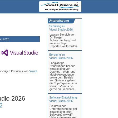
Unterstützung
Schulung zu
Visual Studio 2026
Lassen Sie sich von
Dr. Holger
io 2026
Schwichtenberg und
anderen Top-
Experten weiterbilden.
Beratung zu
Visual Studio 2026
Langjährige
Erfahrungen bei der
Entwicklung von
 bisherigen Previews von
Visual
Desktop-, Web- und
Mobil-Anwendungen
sowie dem Betrieb
von Software geben
die Top-Experten von
www.IT-Visions.de
gerne an Sie weiter.
udio 2026
Software-Entwicklung
Visual Studio 2026
2
Sie brauchen
Unterstützung bei der
Entwicklung Ihrer
Software? www.IT-
Visions.de entwickelt