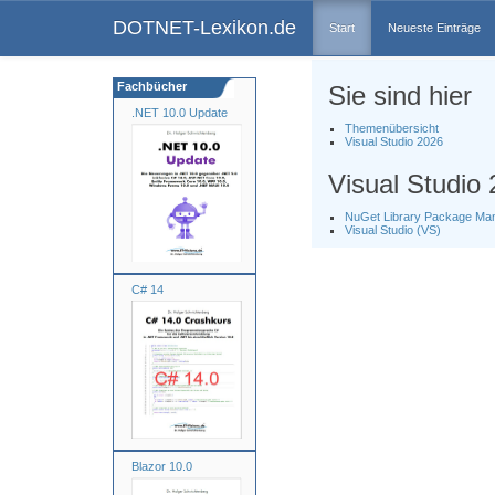
DOTNET-Lexikon.de
Start
Neueste Einträge
Fachbücher
Sie sind hier
.NET 10.0 Update
Themenübersicht
Visual Studio 2026
Visual Studio
NuGet Library Package Ma
Visual Studio (VS)
C# 14
Blazor 10.0