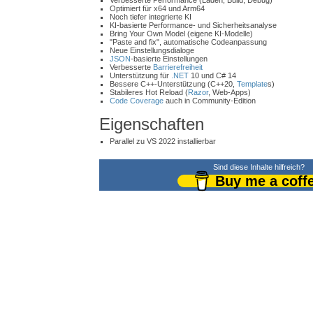
Verbesserte Performance (Laden, Build, Debug)
Optimiert für x64 und Arm64
Noch tiefer integrierte KI
KI-basierte Performance- und Sicherheitsanalyse
Bring Your Own Model (eigene KI-Modelle)
"Paste and fix", automatische Codeanpassung
Neue Einstellungsdialoge
JSON
-basierte Einstellungen
Verbesserte
Barrierefreiheit
Unterstützung für
.NET
10 und C# 14
Bessere C++-Unterstützung (C++20,
Template
s)
Stabileres Hot Reload (
Razor
, Web-Apps)
Code Coverage
auch in Community-Edition
Eigenschaften
Parallel zu VS 2022 installierbar
Sind diese Inhalte hilfreich?
Buy me a coff