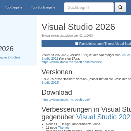
Top-Begriffe
Top-Suchbegriffe
Visual Studio 2026
Eintrag zuletzt aktualisiert am: 02.11.2025
Fachbücher zum Thema Visual Stud
 2026
Visual Studio 2026 (Version 18.x) ist der Nachfolger von
Visual
nager (NuGet)
Studio 2022
(Version 17.x).
https://visualstudio.microsoft.com/insiders/
Versionen
9.9.2025 erste "Insider"-Version (Insider tritt an die Stelle der
Studio 2022
)
Download
https://visualstudio.microsoft.com/
Verbesserungen in Visual St
gegenüber
Visual Studio 202
Neues UI-Design, modernisierte Icons
11 neue
Themes