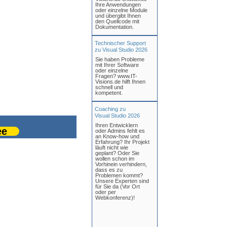
Ihre Anwendungen
oder einzelne Module
und übergibt Ihnen
den Quellcode mit
Dokumentation.
Technischer Support
zu Visual Studio 2026
Sie haben Probleme
mit Ihrer Software
oder einzelne
Fragen? www.IT-
Visions.de hilft Ihnen
schnell und
kompetent.
Coaching zu
Visual Studio 2026
Ihren Entwicklern
ee
oder Admins fehlt es
an Know-how und
Erfahrung? Ihr Projekt
läuft nicht wie
geplant? Oder Sie
wollen schon im
Vorhinein verhindern,
dass es zu
Problemen kommt?
Unsere Experten sind
für Sie da (Vor Ort
oder per
Webkonferenz)!