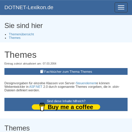
DOTNET-Lexikon.de
Toggle
navigat
Sie sind hier
Themenübersicht
Themes
Themes
Eintrag zuletzt aktualisiert am: 07.03.2004
Fachbücher zum Thema Themes
Designvorgaben für einzelne Klassen von Server-
Steuerelement
e können
Webentwickler in
ASP
.NET
2.0 durch sogenannte Themes vorgeben, die in .skin-
Dateien definiert werden.
Sind diese Inhalte hilfreich?
Buy me a coffee
Themes