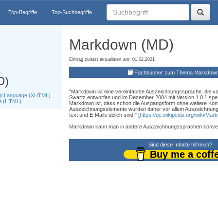
Top-Begriffe
Top-Suchbegriffe
Markdown (MD)
Eintrag zuletzt aktualisiert am: 01.02.2021
Fachbücher zum Thema Markdow
D)
"Markdown ist eine vereinfachte Auszeichnungssprache, die v
kup Language (XHTML)
Swartz entworfen und im Dezember 2004 mit Version 1.0.1 spezif
e (HTML)
Markdown ist, dass schon die Ausgangsform ohne weitere Konvert
Auszeichnungselemente wurden daher vor allem Auszeichnungsa
text und E-Mails üblich sind." [
https://de.wikipedia.org/wiki/Ma
Markdown kann man in andere Auszeichnungssprachen konver
Sind diese Inhalte hilfreich?
Buy me a coff