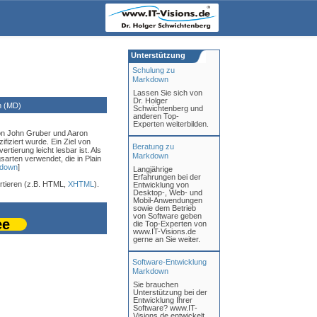
Unterstützung
Schulung zu
Markdown
Lassen Sie sich von
Dr. Holger
n (MD)
Schwichtenberg und
anderen Top-
Experten weiterbilden.
on John Gruber und Aaron
iziert wurde. Ein Ziel von
Beratung zu
ierung leicht lesbar ist. Als
Markdown
rten verwendet, die in Plain
rkdown
]
Langjährige
Erfahrungen bei der
tieren (z.B. HTML,
XHTML
).
Entwicklung von
Desktop-, Web- und
Mobil-Anwendungen
sowie dem Betrieb
von Software geben
ee
die Top-Experten von
www.IT-Visions.de
gerne an Sie weiter.
Software-Entwicklung
Markdown
Sie brauchen
Unterstützung bei der
Entwicklung Ihrer
Software? www.IT-
Visions.de entwickelt