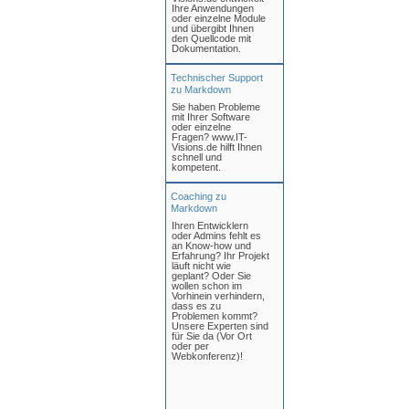
Ihre Anwendungen
oder einzelne Module
und übergibt Ihnen
den Quellcode mit
Dokumentation.
Technischer Support
zu Markdown
Sie haben Probleme
mit Ihrer Software
oder einzelne
Fragen? www.IT-
Visions.de hilft Ihnen
schnell und
kompetent.
Coaching zu
Markdown
Ihren Entwicklern
oder Admins fehlt es
an Know-how und
Erfahrung? Ihr Projekt
läuft nicht wie
geplant? Oder Sie
wollen schon im
Vorhinein verhindern,
dass es zu
Problemen kommt?
Unsere Experten sind
für Sie da (Vor Ort
oder per
Webkonferenz)!