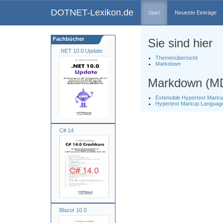
DOTNET-Lexikon.de
Start
Neueste Einträge
Fachbücher
Sie sind hier
.NET 10.0 Update
Themenübersicht
Markdown
Markdown (M
Extensible Hypertext Mar
Hypertext Markup Languag
C# 14
Blazor 10.0