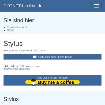
DOTNET-Lexikon.de
Toggle
navigat
Sie sind hier
Themenübersicht
Stylus
Stylus
Eintrag zuletzt aktualisiert am: 26.01.2022
Fachbücher zum Thema Stylus
Stylus ist ein
CSS
-Präprozessor.
https://stylus-lang.com/
Sind diese Inhalte hilfreich?
Buy me a coffee
Stylus