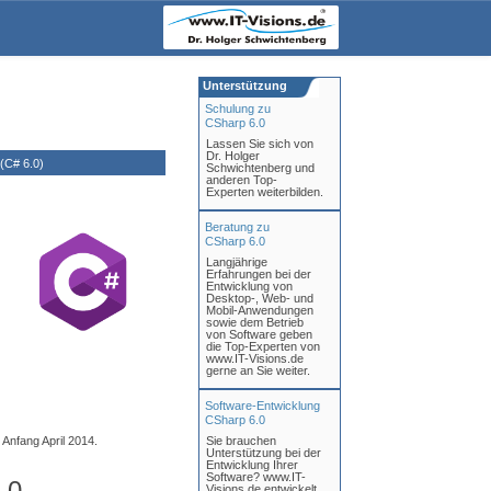
Unterstützung
Schulung zu
CSharp 6.0
Lassen Sie sich von
Dr. Holger
(C# 6.0)
Schwichtenberg und
anderen Top-
Experten weiterbilden.
Beratung zu
CSharp 6.0
Langjährige
Erfahrungen bei der
Entwicklung von
Desktop-, Web- und
Mobil-Anwendungen
sowie dem Betrieb
von Software geben
die Top-Experten von
www.IT-Visions.de
gerne an Sie weiter.
Software-Entwicklung
CSharp 6.0
Anfang April 2014.
Sie brauchen
Unterstützung bei der
Entwicklung Ihrer
Software? www.IT-
.0
Visions.de entwickelt