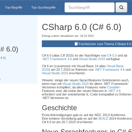
Top-Begriffe
Top-Suchbegriffe
CSharp 6.0 (C# 6.0)
Eintrag zuletzt aktualisiert am: 19.10.2015
Fachbücher zum Thema CSharp 6.0 
# 6.0)
C# 6.0 (alias C# 2015) ist der Nachfolger von
C# 5.0
und ab
4.6)
.NET Framework 4.6
und
Visual Studio 2015
verfügbar.
C# 6 ist (zusammen mit Visual Basic 14 alias
Visual Basic
2015
) am 20.7.2015 im Rahmen von
.NET Framework 4.6
und
Visual Studio 2015
erschienen.
)
Hinweis: einige der neuen Sprachfeatures funktionieren auch,
wenn man mit
Visual Studio 2015
für ältere .NET Framework-
Versionen kompiliert, da diese Features reine
Compiler
-
Features sind, die keine der neuen Klassen in
.NET 4.6
erfordern und der entstehende IL-Code kompatibel zu früheren
.NET-Versionen ist.
Geschichte
Erste Ankündigungen gab es auf der NDC 2013-Konferenz.
Eine breitere Vorstellung gab es auf der
BUILD
2014-Konferenz 
C# 6.0 ist am 20.7.2015 erschienen.
Neue Sprachfeatures in C# 6