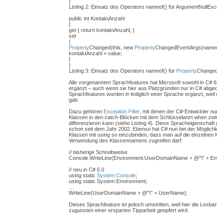
}
Listing 2: Einsatz des Operators nameof() für ArgumentNullExc
public int KontaktAnzahl
{
get { return kontaktAnzahl; }
set
{
Property
Changed(this, new
Property
ChangedEventArgs(nameof
kontaktAnzahl = value;
}
}
Listing 3: Einsatz des Operators nameof() für
Property
Changed
Alle vorgenannten Sprachfeatures hat Microsoft sowohl in C# 6
ergänzt – auch wenn sie hier aus Platzgründen nur in C# abged
Sprachfeatures wurden in lediglich einer Sprache ergänzt, weil 
gab.
Dazu gehören
Exception Filter
, mit denen der C#-Entwickler nu
Klassen in den catch-Blöcken mit dem Schlüsselwort when zwi
differenzieren kann (siehe Listing 4). Diese Spracheigenschaft 
schon seit dem Jahr 2002. Ebenso hat C# nun bei der Möglichke
Klassen mit using so einzubinden, dass man auf die einzelnen 
Verwendung des Klassennamens zugreifen darf:
// bisherige Schreibweise
Console.WriteLine(Environment.UserDomainName + @"\" + E
// neu in C# 6.0
using static
System.Console
;
using static System.Environment;
…
WriteLine(UserDomainName + @"\" + UserName);
Dieses Sprachfeature ist jedoch umstritten, weil hier die Les
zugunsten einer ersparten Tipparbeit geopfert wird.