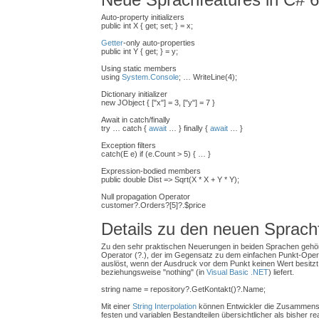
Auto-property initializers
public int X { get; set; } = x;
Getter
-only auto-properties
public int Y { get; } = y;
Using static members
using
System.Console
; … WriteLine(4);
Dictionary initializer
new JObject { ["x"] = 3, ["y"] = 7 }
Await in catch/finally
try … catch {
await
… } finally {
await
… }
Exception filters
catch(E e) if (e.Count > 5) { … }
Expression-bodied members
public double Dist => Sqrt(X * X + Y * Y);
Null propagation Operator
customer?.Orders?[5]?.$price
Details zu den neuen Sprach
Zu den sehr praktischen Neuerungen in beiden Sprachen gehö
Operator (?.), der im Gegensatz zu dem einfachen Punkt-Opera
auslöst, wenn der Ausdruck vor dem Punkt keinen Wert besitzt, a
beziehungsweise "nothing" (in
Visual Basic .NET
) liefert.
string name = repository?.GetKontakt()?.Name;
Mit einer
String Interpolation
können Entwickler die Zusammens
festen und variablen Bestandteilen übersichtlicher als bisher rea