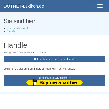
DOTNET-Lexikon.de
Toggle
navigat
Sie sind hier
Themenübersicht
Handle
Handle
Eintrag zuletzt aktualisiert am: 22.10.2006
Fachbücher zum Thema Handle
Leider ist zu diesem Begriff derzeit noch kein Text verfügbar.
Sind diese Inhalte hilfreich?
Buy me a coffee