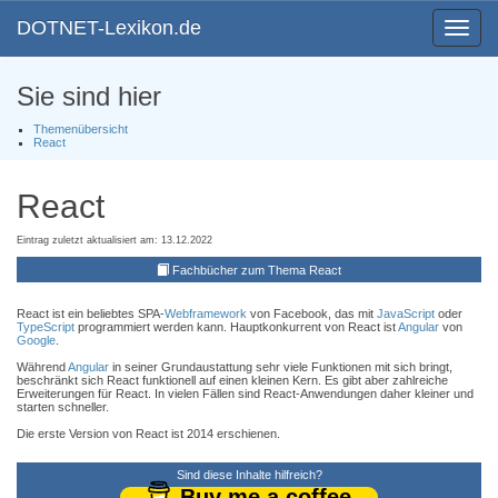
DOTNET-Lexikon.de
Toggle
navigat
Sie sind hier
Themenübersicht
React
React
Eintrag zuletzt aktualisiert am: 13.12.2022
Fachbücher zum Thema React
React ist ein beliebtes SPA-
Webframework
von Facebook, das mit
JavaScript
oder
TypeScript
programmiert werden kann. Hauptkonkurrent von React ist
Angular
von
Google
.
Während
Angular
in seiner Grundaustattung sehr viele Funktionen mit sich bringt,
beschränkt sich React funktionell auf einen kleinen Kern. Es gibt aber zahlreiche
Erweiterungen für React. In vielen Fällen sind React-Anwendungen daher kleiner und
starten schneller.
Die erste Version von React ist 2014 erschienen.
Sind diese Inhalte hilfreich?
Buy me a coffee