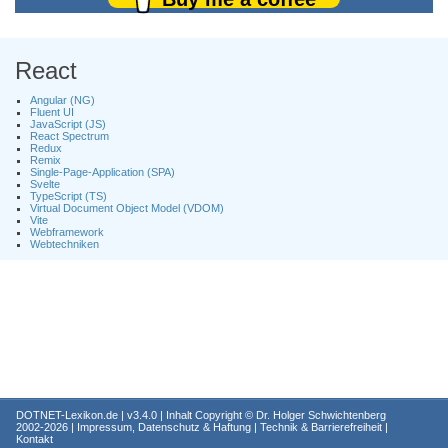
React
Angular (NG)
Fluent UI
JavaScript (JS)
React Spectrum
Redux
Remix
Single-Page-Application (SPA)
Svelte
TypeScript (TS)
Virtual Document Object Model (VDOM)
Vite
Webframework
Webtechniken
DOTNET-Lexikon.de
| v3.4.0 | Inhalt Copyright ©
Dr. Holger Schwichtenberg
2002-2026 |
Impressum, Datenschutz & Haftung
|
Technik & Barrierefreiheit
|
Kontakt