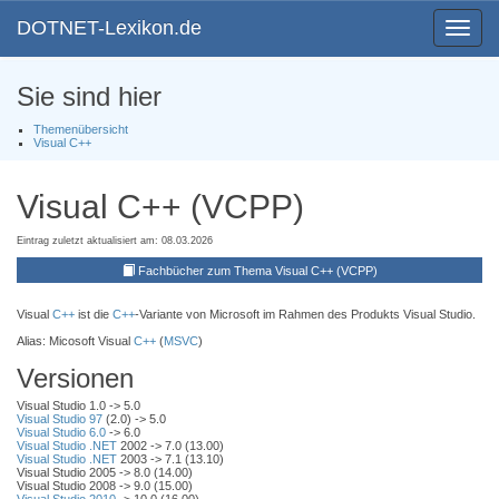
DOTNET-Lexikon.de
Toggle
navigat
Sie sind hier
Themenübersicht
Visual C++
Visual C++ (VCPP)
Eintrag zuletzt aktualisiert am: 08.03.2026
Fachbücher zum Thema Visual C++ (VCPP)
Visual
C++
ist die
C++
-Variante von Microsoft im Rahmen des Produkts Visual Studio.
Alias: Micosoft Visual
C++
(
MSVC
)
Versionen
Visual Studio 1.0 -> 5.0
Visual Studio 97
(2.0) -> 5.0
Visual Studio 6.0
-> 6.0
Visual Studio .NET
2002 -> 7.0 (13.00)
Visual Studio .NET
2003 -> 7.1 (13.10)
Visual Studio 2005 -> 8.0 (14.00)
Visual Studio 2008 -> 9.0 (15.00)