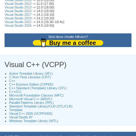
Visual Studio 2010
-> 10.0 (16.00)
Visual Studio 2012
-> 11.0 (17.00)
Visual Studio 2013
-> 12.0 (18.00)
Visual Studio 2015
-> 14.0 (19.00)
Visual Studio 2017
-> 14.1 (19.10)
Visual Studio 2019
-> 14.2 (19.20)
Visual Studio 2022
-> 14.3 (19.30–19.4x)
Visual Studio 2026
-> 14.5 (19.50)
Sind diese Inhalte hilfreich?
Buy me a coffee
Visual C++ (VCPP)
Active Template Library (ATL)
C Run-Time Libraries (CRT)
C++
C++ Express Edition (CPPEE)
C++ Standard (Template) Library (STL)
C++/CLI
Microsoft Foundation Classes (MFC)
Microsoft Visual C++ (MSVC)
Parallel Patterns Library (PPL)
Standard Template Library/CLR (STL/CLR)
Template
Visual C++ 2005 (VCPP2005)
Visual Studio 97
Windows Template Library (WTL)