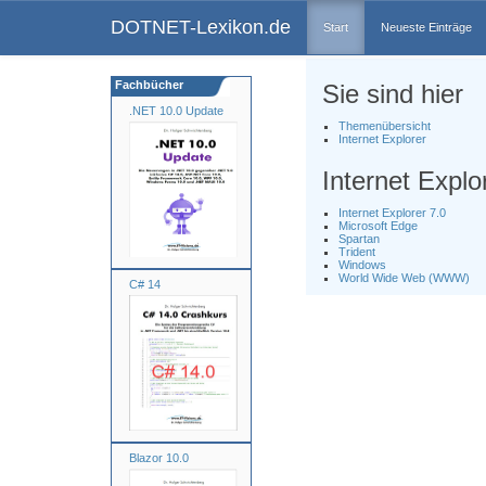
DOTNET-Lexikon.de
Start
Neueste Einträge
Fachbücher
Sie sind hier
.NET 10.0 Update
Themenübersicht
Internet Explorer
Internet Explo
Internet Explorer 7.0
Microsoft Edge
Spartan
Trident
Windows
World Wide Web (WWW)
C# 14
Blazor 10.0