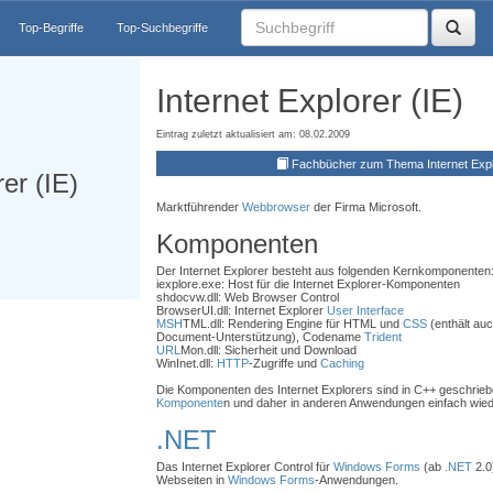
Top-Begriffe
Top-Suchbegriffe
Internet Explorer (IE)
Eintrag zuletzt aktualisiert am: 08.02.2009
Fachbücher zum Thema Internet Explo
rer (IE)
Marktführender
Webbrowser
der Firma Microsoft.
Komponenten
Der Internet Explorer besteht aus folgenden Kernkomponenten
iexplore.exe: Host für die Internet Explorer-Komponenten
shdocvw.dll: Web Browser Control
BrowserUI.dll: Internet Explorer
User Interface
MSH
TML.dll: Rendering Engine für HTML und
CSS
(enthält au
Document-Unterstützung), Codename
Trident
URL
Mon.dll: Sicherheit und Download
WinInet.dll:
HTTP
-Zugriffe und
Caching
Die Komponenten des Internet Explorers sind in C++ geschrieb
Komponente
n und daher in anderen Anwendungen einfach wie
.NET
Das Internet Explorer Control für
Windows Forms
(ab
.NET
2.0
Webseiten in
Windows Forms
-Anwendungen.