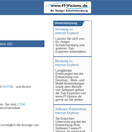
Unterstützung
Schulung zu
Internet Explorer
Lassen Sie sich von
Dr. Holger
rer (IE)
Schwichtenberg und
anderen Top-
Experten weiterbilden.
Beratung zu
Internet Explorer
Langjährige
:
Erfahrungen bei der
Entwicklung von
Desktop-, Web- und
Mobil-Anwendungen
ch
DHTML
- und Active
sowie dem Betrieb
von Software geben
die Top-Experten von
www.IT-Visions.de
gerne an Sie weiter.
en. Sie sind
COM-
derverwendbar.
Software-Entwicklung
Internet Explorer
Sie brauchen
Unterstützung bei der
) ermöglich die Anzeige von
Entwicklung Ihrer
Software? www.IT-
Visions.de entwickelt