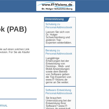
Unterstützung
Schulung zu
k (PAB)
Personal Addressbook
Lassen Sie sich von
Dr. Holger
Schwichtenberg und
anderen Top-
Experten weiterbilden.
ie auf einen solchen Link
Beratung zu
vision. Für Sie als Käufer
Personal Addressbook
Langjährige
Erfahrungen bei der
Entwicklung von
Desktop-, Web- und
Mobil-Anwendungen
sowie dem Betrieb
von Software geben
die Top-Experten von
www.IT-Visions.de
gerne an Sie weiter.
Software-Entwicklung
Personal Addressbook
Sie brauchen
Unterstützung bei der
Entwicklung Ihrer
URNAL
Software? www.IT-
Visions.de entwickelt