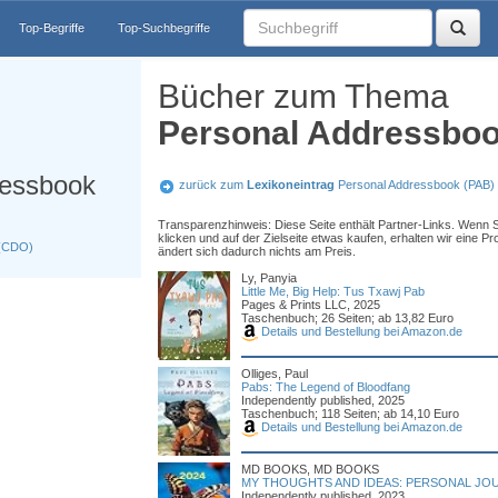
Top-Begriffe
Top-Suchbegriffe
Bücher zum Thema
Personal Addressboo
ressbook
zurück zum
Lexikoneintrag
Personal Addressbook (PAB)
Transparenzhinweis: Diese Seite enthält Partner-Links. Wenn S
klicken und auf der Zielseite etwas kaufen, erhalten wir eine Pro
 (CDO)
ändert sich dadurch nichts am Preis.
Ly, Panyia
Little Me, Big Help: Tus Txawj Pab
Pages & Prints LLC, 2025
Taschenbuch; 26 Seiten; ab 13,82 Euro
Details und Bestellung bei Amazon.de
Olliges, Paul
Pabs: The Legend of Bloodfang
Independently published, 2025
Taschenbuch; 118 Seiten; ab 14,10 Euro
Details und Bestellung bei Amazon.de
MD BOOKS, MD BOOKS
MY THOUGHTS AND IDEAS: PERSONAL JO
Independently published, 2023