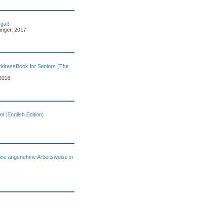
rgaß
inger, 2017
AddressBook for Seniors (The
2016
 (English Edition)
ine angenehme Arbeitsweise in