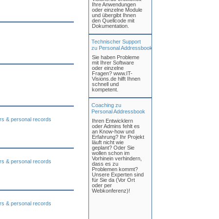
Ihre Anwendungen
oder einzelne Module
und übergibt Ihnen
den Quellcode mit
Dokumentation.
Technischer Support
zu Personal Addressbook
Sie haben Probleme
mit Ihrer Software
oder einzelne
Fragen? www.IT-
Visions.de hilft Ihnen
schnell und
kompetent.
Coaching zu
Personal Addressbook
s & personal records
Ihren Entwicklern
oder Admins fehlt es
an Know-how und
Erfahrung? Ihr Projekt
läuft nicht wie
geplant? Oder Sie
wollen schon im
Vorhinein verhindern,
s & personal records
dass es zu
Problemen kommt?
Unsere Experten sind
für Sie da (Vor Ort
oder per
Webkonferenz)!
s & personal records