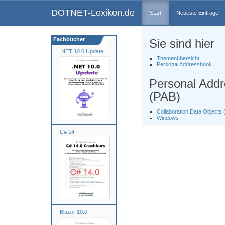
DOTNET-Lexikon.de
Start
Neueste Einträge
Fachbücher
Sie sind hier
.NET 10.0 Update
Themenübersicht
Personal Addressbook
Personal Add
(PAB)
Collaboration Data Objects
Windows
C# 14
Blazor 10.0