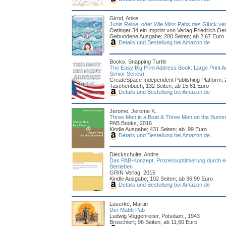
Girod, Anke
Junis Reise: oder Wie Miss Pabs das Glück ve
Oetinger 34 ein Imprint von Verlag Friedrich Oet
Gebundene Ausgabe; 280 Seiten; ab 2,67 Euro
Details und Bestellung bei Amazon.de
Books, Snapping Turtle
The Easy Big Print Address Book: Large Print 
Senior Series)
CreateSpace Independent Publishing Platform, 
Taschenbuch; 132 Seiten; ab 15,61 Euro
Details und Bestellung bei Amazon.de
Jerome, Jerome K.
Three Men in a Boat & Three Men on the Bummel
PAB Books, 2016
Kindle Ausgabe; 431 Seiten; ab ,99 Euro
Details und Bestellung bei Amazon.de
Dieckschulte, Andre
Das PAB-Konzept. Prozessoptimierung durch e
Betrieben
GRIN Verlag, 2015
Kindle Ausgabe; 102 Seiten; ab 36,99 Euro
Details und Bestellung bei Amazon.de
Luserke, Martin
Der Mabh Pab
Ludwig Voggenreiter, Potsdam,, 1943
Broschiert; 96 Seiten; ab 11,60 Euro