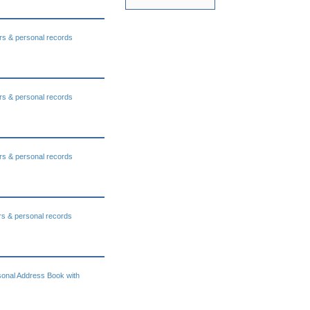
s & personal records
s & personal records
s & personal records
s & personal records
onal Address Book with