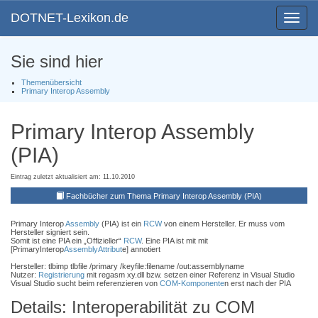
DOTNET-Lexikon.de
Toggle
navigat
Sie sind hier
Themenübersicht
Primary Interop Assembly
Primary Interop Assembly
(PIA)
Eintrag zuletzt aktualisiert am: 11.10.2010
Fachbücher zum Thema Primary Interop Assembly (PIA)
Primary Interop
Assembly
(PIA) ist ein
RCW
von einem Hersteller. Er muss vom
Hersteller signiert sein.
Somit ist eine PIA ein „Offizieller“
RCW
. Eine PIA ist mit mit
[PrimaryInterop
Assembly
Attribut
e] annotiert
Hersteller: tlbimp tlbfile /primary /keyfile:filename /out:assemblyname
Nutzer:
Registrierung
mit regasm xy.dll bzw. setzen einer Referenz in Visual Studio
Visual Studio sucht beim referenzieren von
COM-Komponente
n erst nach der PIA
Details: Interoperabilität zu COM