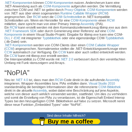
.NET-Komponente
n können
COM-Komponente
n nutzen. Andersherum kann eine
.NET-Anwendung auch als
COM-Komponente
aufgerufen werden. Die Vermittlung
zwischen COM und .NET ist gelöst durch
Proxy
-
Objekt
e.
COM-Komponente
n werden
von .NET aus über einen sogenannten
Runtime Callable Wrapper
(
RCW
)
angesprochen. Der
RCW
setzt die
COM-Schnittstelle
n in .NET-kompatible
Schnittstellen um. Wenn ein Hersteller für eine
COM-Komponente
einen
RCW
mitliefert, dann spricht man von einer Primary Interop
Assembly
(PIA).
Ein
RCW
kann erstellt werden mit dem Kommandozeilenwerkzeug tlbimp.exe aus dem
.NET Framework
SDK
oder durch Generierung einer Referenz auf eine
COM-
Komponente
in einem Visual Studio-Projekt. Eingabe für tlbimp.exe kann eine COM-
DLL
/ -
EXE
mit integrierter
Typbibliothek
oder eine eigenständige COM-
Typbibliothek
(.tlb-Datei) sein.
.NET-Komponente
n werden von COM-Clients über einen
COM Callable Wrapper
(
CCW
) angesprochen. Normalerweise stellen die .NET-Entwicklungswerkzeuge einen
CCW
automatisch zur Verfügung. Ein
CCW
kann aber auch selbst entwickelt werden.
Ein
CCW
kann mit tlbexp.exe erstellt werden.
Die Interoperabilität zu COM wurde mit
.NET 2.0
verbessert durch den vereinfachten
Umfang mit Funk¬tionszeigern und Arrays.
“NoPIA”
Neu ist
.NET 4.0
ist, dass man den
RCW
-Code direkt in die aufrufende
Assembly
integrieren. Wrapper-Assemblies bzw. PIAs entfallen dann.
Visual Studio 2010
standardmäßig die benötigen Informationen über die referenzierte
COM-Bibliothek
direkt in die aktuelle
Assembly
, wobei dabei eine Beschränkung auf jene Aspekte,
welche von dieser auch wirklich verwendet werden, stattfindet. Um dies zu verhindern
und somit die Erstellung von PIAs zu veranlassen, ist die Eigenschaft Embed Interop
Types bei den hinzugefügten COM- Bibliotheken auf false zu setzen. Microsoft nennt
diese neue Funktion „Embedded Types“ oder “NoPIA”.
Sind diese Inhalte hilfreich?
Buy me a coffee