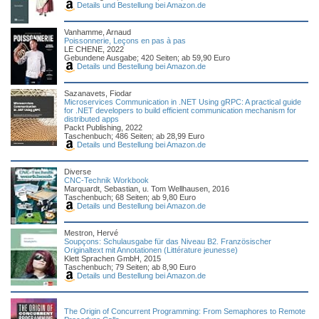
Details und Bestellung bei Amazon.de
Vanhamme, Arnaud
Poissonnerie, Leçons en pas à pas
LE CHENE, 2022
Gebundene Ausgabe; 420 Seiten; ab 59,90 Euro
Details und Bestellung bei Amazon.de
Sazanavets, Fiodar
Microservices Communication in .NET Using gRPC: A practical guide
for .NET developers to build efficient communication mechanism for
distributed apps
Packt Publishing, 2022
Taschenbuch; 486 Seiten; ab 28,99 Euro
Details und Bestellung bei Amazon.de
Diverse
CNC-Technik Workbook
Marquardt, Sebastian, u. Tom Wellhausen, 2016
Taschenbuch; 68 Seiten; ab 9,80 Euro
Details und Bestellung bei Amazon.de
Mestron, Hervé
Soupçons: Schulausgabe für das Niveau B2. Französischer
Originaltext mit Annotationen (Littérature jeunesse)
Klett Sprachen GmbH, 2015
Taschenbuch; 79 Seiten; ab 8,90 Euro
Details und Bestellung bei Amazon.de
The Origin of Concurrent Programming: From Semaphores to Remote