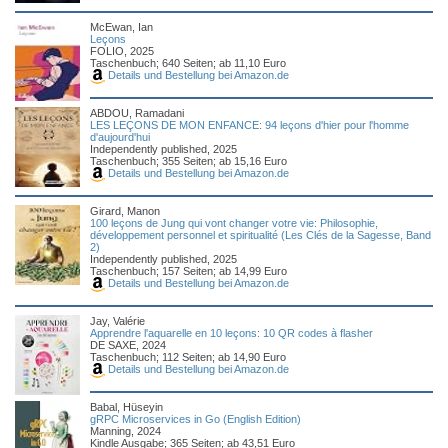
McEwan, Ian
Leçons
FOLIO, 2025
Taschenbuch; 640 Seiten; ab 11,10 Euro
Details und Bestellung bei Amazon.de
ABDOU, Ramadani
LES LEÇONS DE MON ENFANCE: 94 leçons d'hier pour l'homme
d'aujourd'hui
Independently published, 2025
Taschenbuch; 355 Seiten; ab 15,16 Euro
Details und Bestellung bei Amazon.de
Girard, Manon
100 leçons de Jung qui vont changer votre vie: Philosophie,
développement personnel et spiritualité (Les Clés de la Sagesse, Band
2)
Independently published, 2025
Taschenbuch; 157 Seiten; ab 14,99 Euro
Details und Bestellung bei Amazon.de
Jay, Valérie
Apprendre l'aquarelle en 10 leçons: 10 QR codes à flasher
DE SAXE, 2024
Taschenbuch; 112 Seiten; ab 14,90 Euro
Details und Bestellung bei Amazon.de
Babal, Hüseyin
gRPC Microservices in Go (English Edition)
Manning, 2024
Kindle Ausgabe; 365 Seiten; ab 43,51 Euro