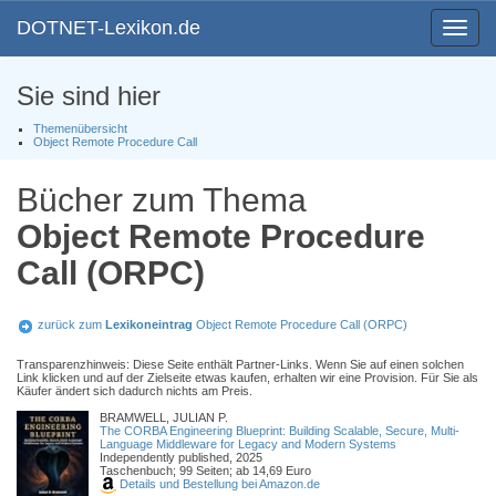
DOTNET-Lexikon.de
Toggle
navigat
Sie sind hier
Themenübersicht
Object Remote Procedure Call
Bücher zum Thema
Object Remote Procedure
Call (ORPC)
zurück zum
Lexikoneintrag
Object Remote Procedure Call (ORPC)
Transparenzhinweis: Diese Seite enthält Partner-Links. Wenn Sie auf einen solchen
Link klicken und auf der Zielseite etwas kaufen, erhalten wir eine Provision. Für Sie als
Käufer ändert sich dadurch nichts am Preis.
BRAMWELL, JULIAN P.
The CORBA Engineering Blueprint: Building Scalable, Secure, Multi-
Language Middleware for Legacy and Modern Systems
Independently published, 2025
Taschenbuch; 99 Seiten; ab 14,69 Euro
Details und Bestellung bei Amazon.de