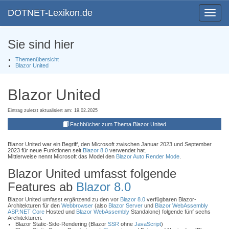
DOTNET-Lexikon.de
Toggle
navigat
Sie sind hier
Themenübersicht
Blazor United
Blazor United
Eintrag zuletzt aktualisiert am: 19.02.2025
Fachbücher zum Thema Blazor United
Blazor United war ein Begriff, den Microsoft zwischen Januar 2023 und September
2023 für neue Funktionen seit
Blazor 8.0
verwendet hat.
Mittlerweise nennt Microsoft das Model den
Blazor Auto Render Mode
.
Blazor United umfasst folgende
Features ab
Blazor 8.0
Blazor United umfasst ergänzend zu den vor
Blazor 8.0
verfügbaren Blazor-
Architekturen für den
Webbrowser
(also
Blazor Server
und
Blazor WebAssembly
ASP.NET Core
Hosted und
Blazor WebAssembly
Standalone) folgende fünf sechs
Architekturen:
Blazor Static-Side-Rendering (Blazor
SSR
ohne
JavaScript
)