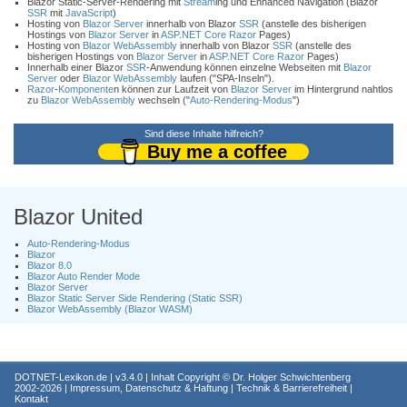
Blazor Static-Server-Rendering mit
Stream
ing und Enhanced Navigation (Blazor
SSR
mit
JavaScript
)
Hosting von
Blazor Server
innerhalb von Blazor
SSR
(anstelle des bisherigen
Hostings von
Blazor Server
in
ASP.NET Core
Razor
Pages)
Hosting von
Blazor WebAssembly
innerhalb von Blazor
SSR
(anstelle des
bisherigen Hostings von
Blazor Server
in
ASP.NET Core
Razor
Pages)
Innerhalb einer Blazor
SSR
-Anwendung können einzelne Webseiten mit
Blazor
Server
oder
Blazor WebAssembly
laufen ("SPA-Inseln").
Razor
-
Komponente
n können zur Laufzeit von
Blazor Server
im Hintergrund nahtlos
zu
Blazor WebAssembly
wechseln ("
Auto-Rendering-Modus
")
Sind diese Inhalte hilfreich?
Buy me a coffee
Blazor United
Auto-Rendering-Modus
Blazor
Blazor 8.0
Blazor Auto Render Mode
Blazor Server
Blazor Static Server Side Rendering (Static SSR)
Blazor WebAssembly (Blazor WASM)
DOTNET-Lexikon.de
| v3.4.0 | Inhalt Copyright ©
Dr. Holger Schwichtenberg
2002-2026 |
Impressum, Datenschutz & Haftung
|
Technik & Barrierefreiheit
|
Kontakt